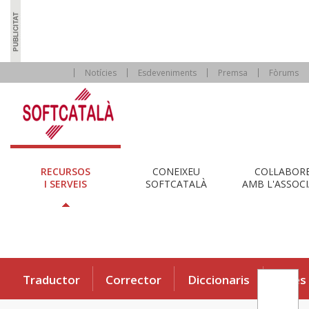
Notícies
Esdeveniments
Premsa
Fòrums
RECURSOS
CONEIXEU
COL·LABOR
I SERVEIS
SOFTCATALÀ
AMB L'ASSOCI
Traductor
Corrector
Diccionaris
Eines