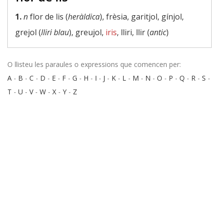
1.
n
flor de lis (
heràldica
), frèsia, garitjol, gínjol,
grejol (
lliri blau
), greujol,
iris
, lliri, llir (
antic
)
O llisteu les paraules o expressions que comencen per:
A
-
B
-
C
-
D
-
E
-
F
-
G
-
H
-
I
-
J
-
K
-
L
-
M
-
N
-
O
-
P
-
Q
-
R
-
S
-
T
-
U
-
V
-
W
-
X
-
Y
-
Z