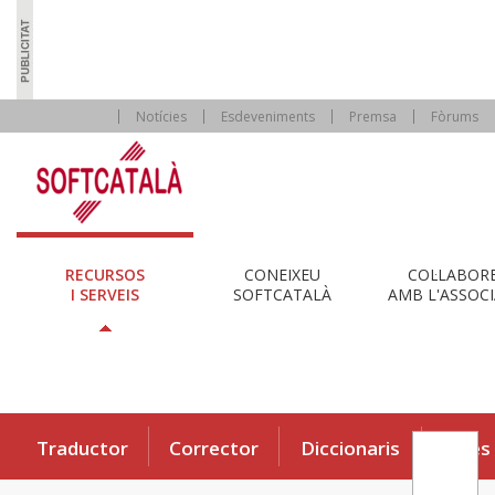
Notícies
Esdeveniments
Premsa
Fòrums
RECURSOS
CONEIXEU
COL·LABOR
I SERVEIS
SOFTCATALÀ
AMB L'ASSOCI
Traductor
Corrector
Diccionaris
Eines