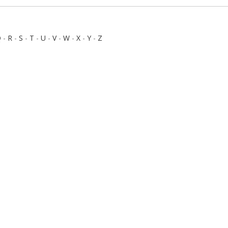
Q
-
R
-
S
-
T
-
U
-
V
-
W
-
X
-
Y
-
Z