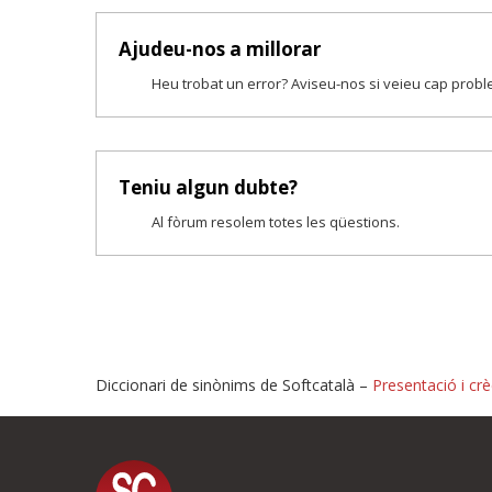
Ajudeu-nos a millorar
Heu trobat un error? Aviseu-nos si veieu cap prob
Teniu algun dubte?
Al fòrum resolem totes les qüestions.
Diccionari de sinònims de Softcatalà –
Presentació i crè
Proposeu-nos millores o i