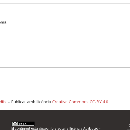
lema.
dits
– Publicat amb llicència
Creative Commons CC-BY 4.0
nformeu d'errors
El contingut està disponible sota la llicència
Atribució -