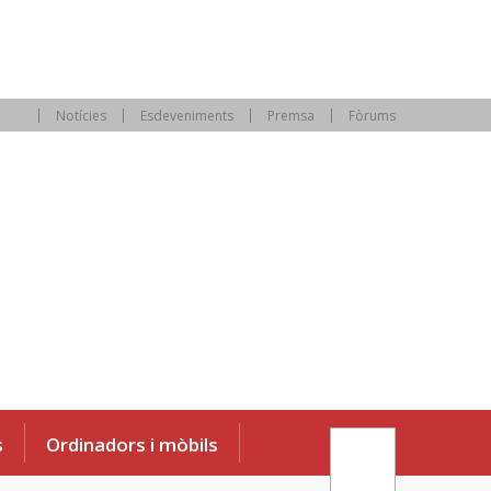
Notícies
Esdeveniments
Premsa
Fòrums
s
Ordinadors i mòbils