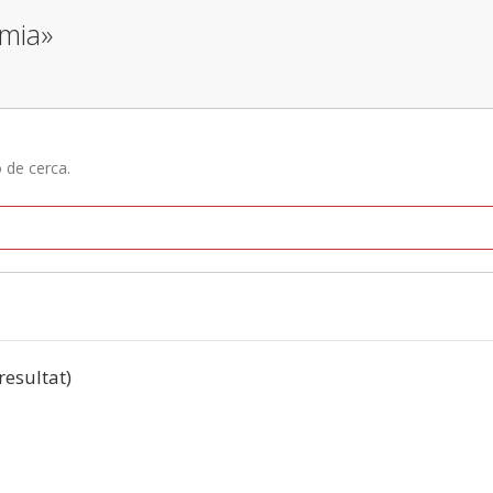
omia»
ó de cerca.
 resultat)