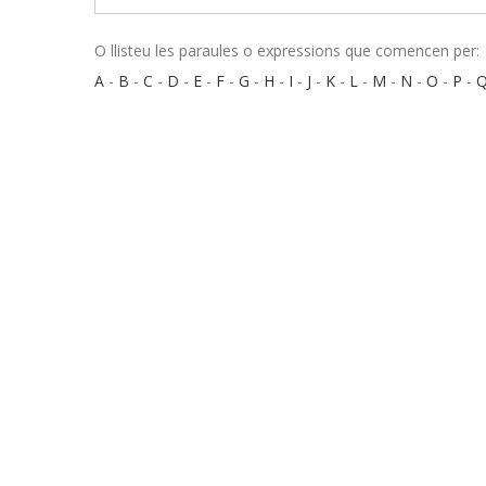
O llisteu les paraules o expressions que comencen per:
A
-
B
-
C
-
D
-
E
-
F
-
G
-
H
-
I
-
J
-
K
-
L
-
M
-
N
-
O
-
P
-