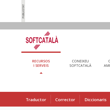
RECURSOS
CONEIXEU
I SERVEIS
SOFTCATALÀ
AMB
Traductor
Corrector
Diccionaris