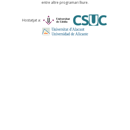
entre altre programari lliure.
Comentari *
Hostatjat a:
ENVIA