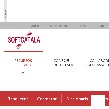
Notícies
Esdeveniments
Premsa
Fòrums
RECURSOS
CONEIXEU
COL·LABOR
I SERVEIS
SOFTCATALÀ
AMB L'ASSOCI
Traductor
Corrector
Diccionaris
Eines