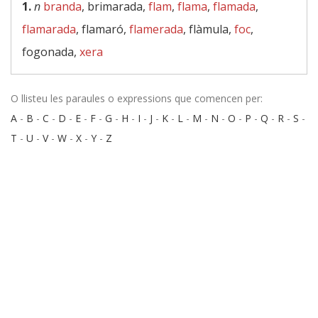
1.
n
branda
, brimarada,
flam
,
flama
,
flamada
,
flamarada
, flamaró,
flamerada
, flàmula,
foc
,
fogonada,
xera
O llisteu les paraules o expressions que comencen per:
A
-
B
-
C
-
D
-
E
-
F
-
G
-
H
-
I
-
J
-
K
-
L
-
M
-
N
-
O
-
P
-
Q
-
R
-
S
-
T
-
U
-
V
-
W
-
X
-
Y
-
Z