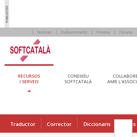
Notícies
Esdeveniments
Premsa
Fòrums
RECURSOS
CONEIXEU
COL·LABOR
I SERVEIS
SOFTCATALÀ
AMB L'ASSOCI
Traductor
Corrector
Diccionaris
Eines