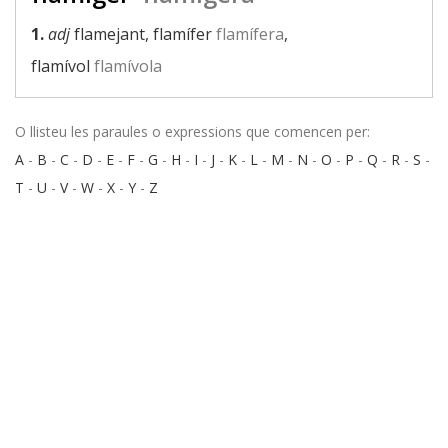
1.
adj
flamejant, flamífer
flamífera
,
flamívol
flamívola
O llisteu les paraules o expressions que comencen per:
A
-
B
-
C
-
D
-
E
-
F
-
G
-
H
-
I
-
J
-
K
-
L
-
M
-
N
-
O
-
P
-
Q
-
R
-
S
-
T
-
U
-
V
-
W
-
X
-
Y
-
Z