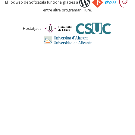
Què proposeu?
El lloc web de Softcatalà funciona gràcies a
entre altre programari lliure.
Comentari *
Hostatjat a:
ENVIA