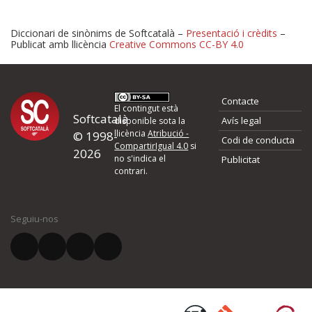
Diccionari de sinònims de Softcatalà –
Presentació i crèdits
–
Publicat amb llicència
Creative Commons CC-BY 4.0
Proposeu-nos millores o 
Contacte
d'errors
El contingut està
Softcatalà
Avís legal
disponible sota la
llicència
Atribució -
© 1998-
Codi de conducta
Si heu trobat un error o voleu proposar alguna millora, ompliu els ca
CompartirIgual 4.0
si
2026
quina és la millora que proposeu o l'error del qual voleu informar-no
no s'indica el
Publicitat
contrari.
El vostre nom *
Seguiu-nos
El vostre correu electrònic *