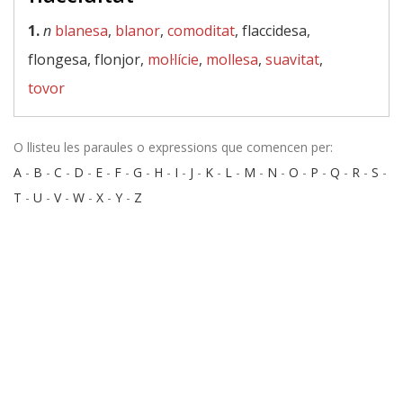
1.
n
blanesa
,
blanor
,
comoditat
, flaccidesa,
flongesa, flonjor,
mol·lície
,
mollesa
,
suavitat
,
tovor
O llisteu les paraules o expressions que comencen per:
A
-
B
-
C
-
D
-
E
-
F
-
G
-
H
-
I
-
J
-
K
-
L
-
M
-
N
-
O
-
P
-
Q
-
R
-
S
-
T
-
U
-
V
-
W
-
X
-
Y
-
Z