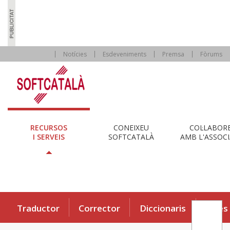
Notícies
Esdeveniments
Premsa
Fòrums
RECURSOS
CONEIXEU
COL·LABOR
I SERVEIS
SOFTCATALÀ
AMB L'ASSOCI
Traductor
Corrector
Diccionaris
Eines