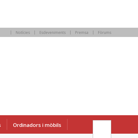
Notícies
Esdeveniments
Premsa
Fòrums
s
Ordinadors i mòbils