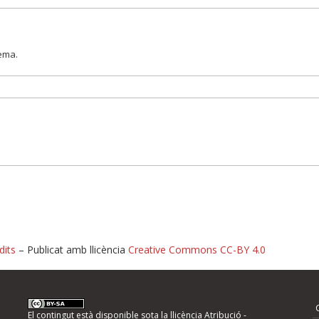
lema.
dits
– Publicat amb llicència
Creative Commons CC-BY 4.0
nformeu d'errors
El contingut està disponible sota la llicència
Atribució -