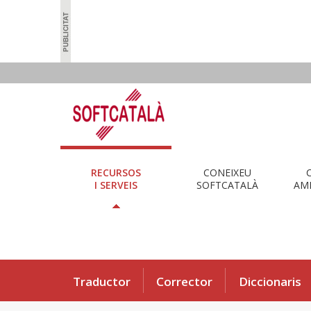
RECURSOS
CONEIXEU
I SERVEIS
SOFTCATALÀ
AMB
Traductor
Corrector
Diccionaris