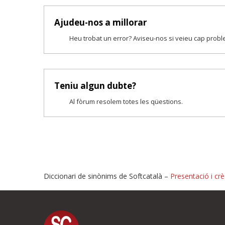
Ajudeu-nos a millorar
Heu trobat un error? Aviseu-nos si veieu cap prob
Teniu algun dubte?
Al fòrum resolem totes les qüestions.
Diccionari de sinònims de Softcatalà –
Presentació i crè
Proposeu-nos millores o i