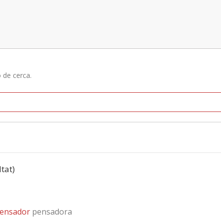
ó de cerca.
ltat)
ensador
pensadora