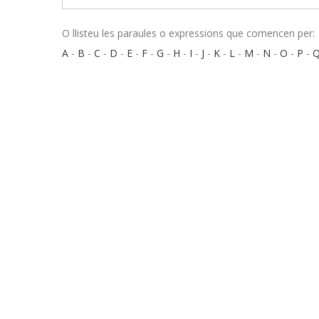
O llisteu les paraules o expressions que comencen per:
A
-
B
-
C
-
D
-
E
-
F
-
G
-
H
-
I
-
J
-
K
-
L
-
M
-
N
-
O
-
P
-