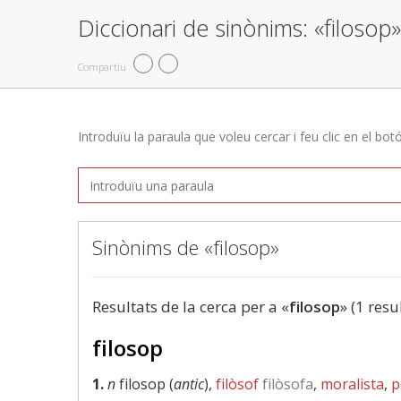
Diccionari de sinònims: «filosop»
Compartiu
Introduïu la paraula que voleu cercar i feu clic en el bot
Sinònims de «filosop»
Resultats de la cerca per a «
filosop
» (1 resu
filosop
1.
n
filosop (
antic
),
filòsof
filòsofa
,
moralista
,
p