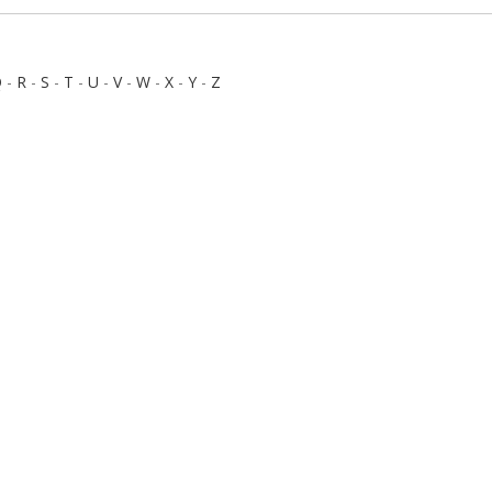
Q
-
R
-
S
-
T
-
U
-
V
-
W
-
X
-
Y
-
Z