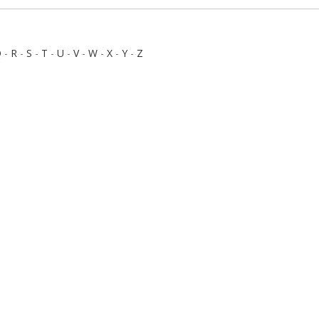
Q
-
R
-
S
-
T
-
U
-
V
-
W
-
X
-
Y
-
Z