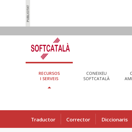
RECURSOS
CONEIXEU
I SERVEIS
SOFTCATALÀ
AMB
Traductor
Corrector
Diccionaris