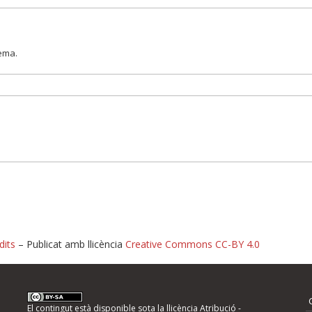
lema.
dits
– Publicat amb llicència
Creative Commons CC-BY 4.0
nformeu d'errors
El contingut està disponible sota la llicència
Atribució -