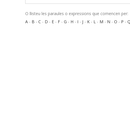
O llisteu les paraules o expressions que comencen per:
A
-
B
-
C
-
D
-
E
-
F
-
G
-
H
-
I
-
J
-
K
-
L
-
M
-
N
-
O
-
P
-