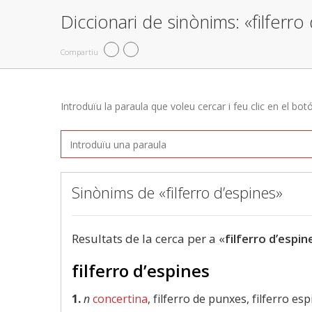
Diccionari de sinònims: «filferro
Compartiu
Introduïu la paraula que voleu cercar i feu clic en el bot
Sinònims de «filferro d’espines»
Resultats de la cerca per a «
filferro d’espin
filferro d’espines
1.
n
concertina
, filferro de punxes, filferro es