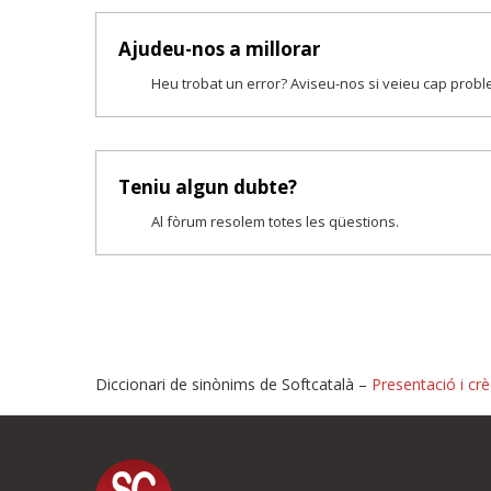
Ajudeu-nos a millorar
Heu trobat un error? Aviseu-nos si veieu cap prob
Teniu algun dubte?
Al fòrum resolem totes les qüestions.
Diccionari de sinònims de Softcatalà –
Presentació i crè
Proposeu-nos millores o i