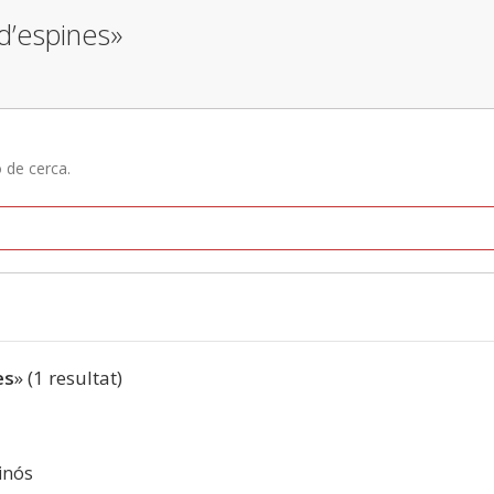
 d’espines»
ó de cerca.
es
» (1 resultat)
pinós