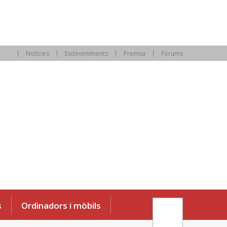
Notícies
Esdeveniments
Premsa
Fòrums
s
Ordinadors i mòbils