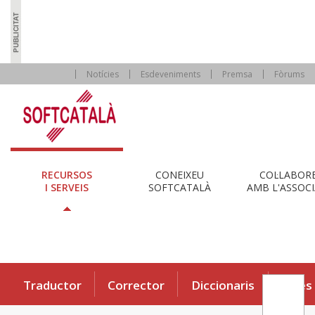
Notícies
Esdeveniments
Premsa
Fòrums
RECURSOS
CONEIXEU
COL·LABOR
I SERVEIS
SOFTCATALÀ
AMB L'ASSOCI
Traductor
Corrector
Diccionaris
Eines