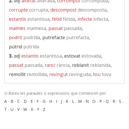
2.
adj
alterat
alterada
,
corromput
corrompuda
,
corrupte
corrupta
,
descompost
descomposta
,
estantís
estantissa
,
fètid
fètida
,
infecte
infecta
,
malmès
malmesa
,
passat
passada
,
podrit
podrida
, putrefacte
putrefacta
,
pútrid
pútrida
3.
adj
estantís
estantissa
, estovat
estovada
,
passat
passada
,
ranci
rància
, reblanit
reblanida
,
remollit
remollida
,
revingut
revinguda
,
tou
tova
O llisteu les paraules o expressions que comencen per:
A
-
B
-
C
-
D
-
E
-
F
-
G
-
H
-
I
-
J
-
K
-
L
-
M
-
N
-
O
-
P
-
Q
-
R
-
S
-
T
-
U
-
V
-
W
-
X
-
Y
-
Z