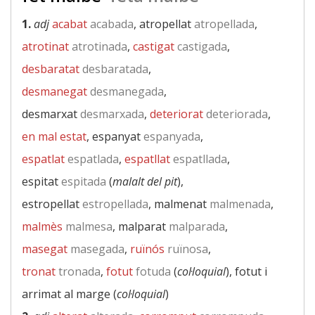
1.
adj
acabat
acabada
, atropellat
atropellada
,
atrotinat
atrotinada
,
castigat
castigada
,
desbaratat
desbaratada
,
desmanegat
desmanegada
,
desmarxat
desmarxada
,
deteriorat
deteriorada
,
en mal estat
, espanyat
espanyada
,
espatlat
espatlada
,
espatllat
espatllada
,
espitat
espitada
(
malalt del pit
),
estropellat
estropellada
, malmenat
malmenada
,
malmès
malmesa
, malparat
malparada
,
masegat
masegada
,
ruïnós
ruïnosa
,
tronat
tronada
,
fotut
fotuda
(
col·loquial
), fotut i
arrimat al marge (
col·loquial
)