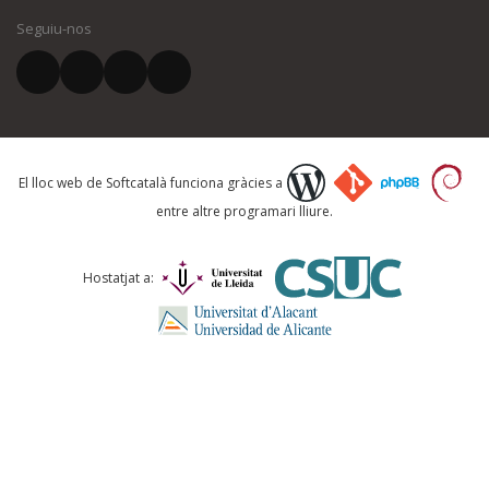
Seguiu-nos
El vostre correu electrònic *
Què proposeu?
El lloc web de Softcatalà funciona gràcies a
entre altre programari lliure.
Comentari *
Hostatjat a: