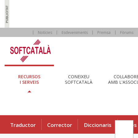
Notícies
Esdeveniments
Premsa
Fòrums
RECURSOS
CONEIXEU
COL·LABOR
I SERVEIS
SOFTCATALÀ
AMB L'ASSOCI
Traductor
Corrector
Diccionaris
Eines