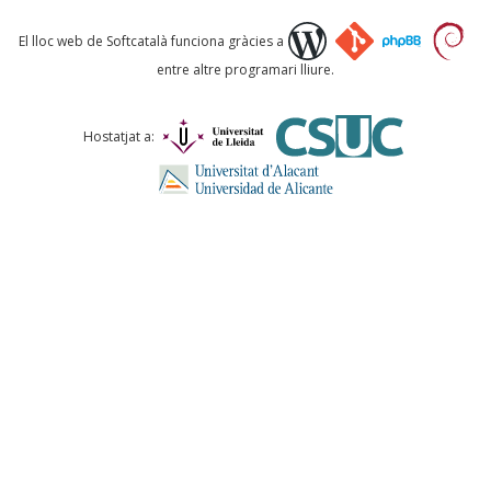
Què proposeu?
El lloc web de Softcatalà funciona gràcies a
entre altre programari lliure.
Comentari *
Hostatjat a:
ENVIA