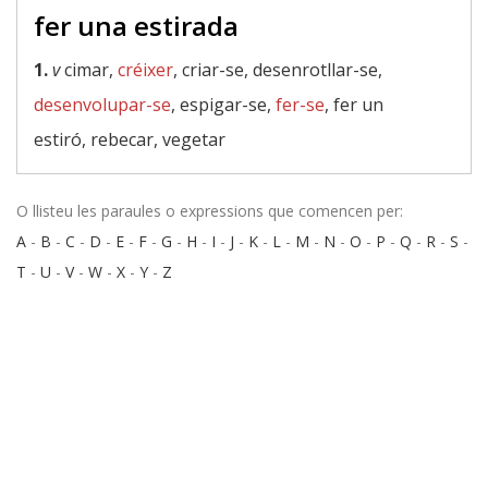
fer una estirada
1.
v
cimar,
créixer
, criar-se, desenrotllar-se,
desenvolupar-se
, espigar-se,
fer-se
, fer un
estiró, rebecar, vegetar
O llisteu les paraules o expressions que comencen per:
A
-
B
-
C
-
D
-
E
-
F
-
G
-
H
-
I
-
J
-
K
-
L
-
M
-
N
-
O
-
P
-
Q
-
R
-
S
-
T
-
U
-
V
-
W
-
X
-
Y
-
Z