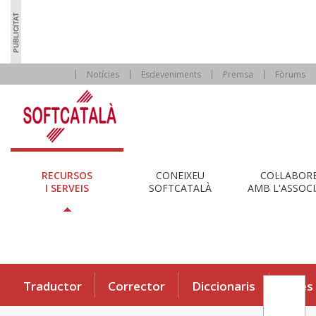
Notícies
Esdeveniments
Premsa
Fòrums
RECURSOS
CONEIXEU
COL·LABOR
I SERVEIS
SOFTCATALÀ
AMB L'ASSOCI
Traductor
Corrector
Diccionaris
Eines