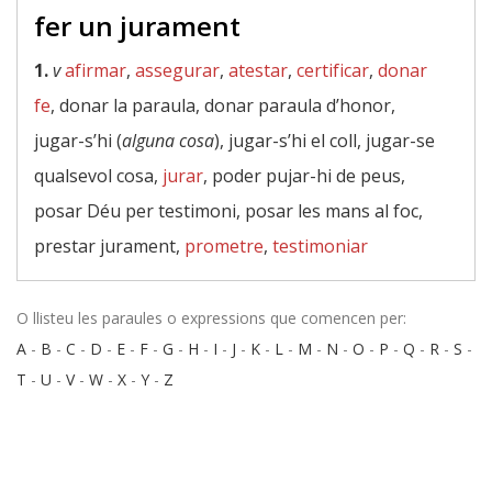
fer un jurament
1.
v
afirmar
,
assegurar
,
atestar
,
certificar
,
donar
fe
, donar la paraula, donar paraula d’honor,
jugar-s’hi (
alguna cosa
), jugar-s’hi el coll, jugar-se
qualsevol cosa,
jurar
, poder pujar-hi de peus,
posar Déu per testimoni, posar les mans al foc,
prestar jurament,
prometre
,
testimoniar
O llisteu les paraules o expressions que comencen per:
A
-
B
-
C
-
D
-
E
-
F
-
G
-
H
-
I
-
J
-
K
-
L
-
M
-
N
-
O
-
P
-
Q
-
R
-
S
-
T
-
U
-
V
-
W
-
X
-
Y
-
Z