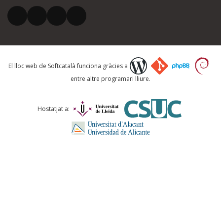
El vostre correu electrònic *
Què proposeu?
El lloc web de Softcatalà funciona gràcies a
entre altre programari lliure.
Comentari *
Hostatjat a:
ENVIA