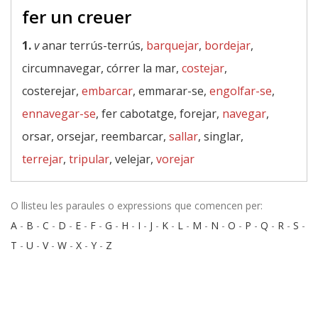
fer un creuer
1.
v
anar terrús-terrús,
barquejar
,
bordejar
,
circumnavegar, córrer la mar,
costejar
,
costerejar,
embarcar
, emmarar-se,
engolfar-se
,
ennavegar-se
, fer cabotatge, forejar,
navegar
,
orsar, orsejar, reembarcar,
sallar
, singlar,
terrejar
,
tripular
, velejar,
vorejar
O llisteu les paraules o expressions que comencen per:
A
-
B
-
C
-
D
-
E
-
F
-
G
-
H
-
I
-
J
-
K
-
L
-
M
-
N
-
O
-
P
-
Q
-
R
-
S
-
T
-
U
-
V
-
W
-
X
-
Y
-
Z