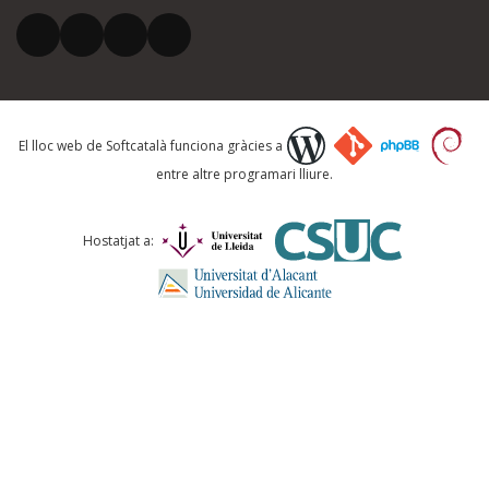
El vostre correu electrònic *
Què proposeu?
El lloc web de Softcatalà funciona gràcies a
entre altre programari lliure.
Comentari *
Hostatjat a:
ENVIA