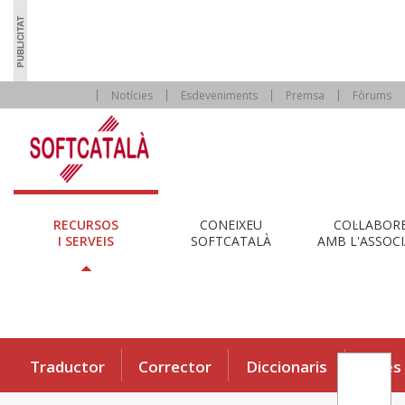
Notícies
Esdeveniments
Premsa
Fòrums
RECURSOS
CONEIXEU
COL·LABOR
I SERVEIS
SOFTCATALÀ
AMB L'ASSOCI
Traductor
Corrector
Diccionaris
Eines