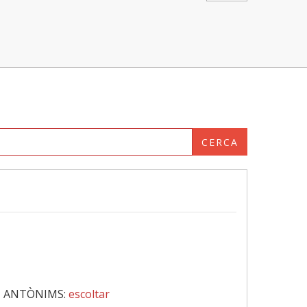
CERCA
‖
ANTÒNIMS:
escoltar