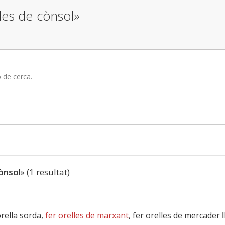
lles de cònsol»
ó de cerca.
cònsol
» (1 resultat)
’orella sorda,
fer orelles de marxant
, fer orelles de mercader 