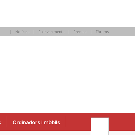
Notícies
Esdeveniments
Premsa
Fòrums
s
Ordinadors i mòbils