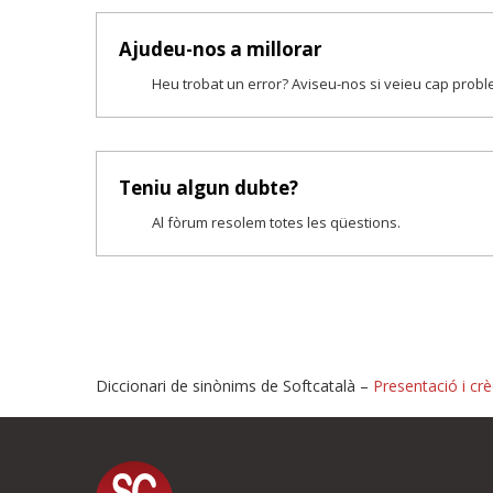
Ajudeu-nos a millorar
Heu trobat un error? Aviseu-nos si veieu cap prob
Teniu algun dubte?
Al fòrum resolem totes les qüestions.
Diccionari de sinònims de Softcatalà –
Presentació i crè
Proposeu-nos millores o i