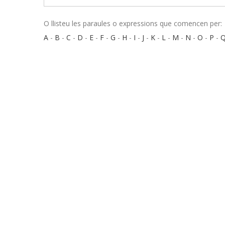
O llisteu les paraules o expressions que comencen per:
A
-
B
-
C
-
D
-
E
-
F
-
G
-
H
-
I
-
J
-
K
-
L
-
M
-
N
-
O
-
P
-