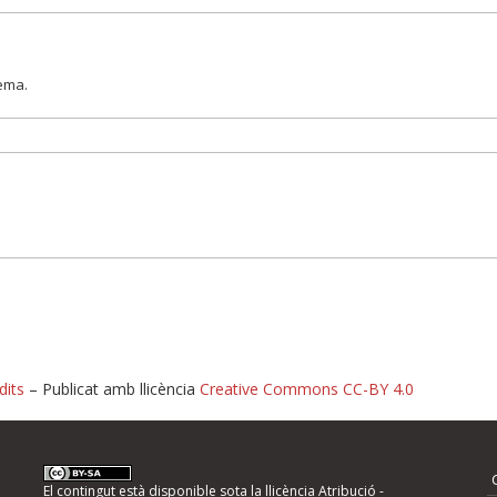
lema.
dits
– Publicat amb llicència
Creative Commons CC-BY 4.0
nformeu d'errors
El contingut està disponible sota la llicència
Atribució -