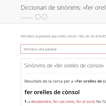
Diccionari de sinònims: «fer ore
Compartiu
Introduïu la paraula que voleu cercar i feu clic en el bot
Sinònims de «fer orelles de cònsol»
Resultats de la cerca per a «
fer orelles de 
fer orelles de cònsol
1.
v
desatendre
,
fer cas omís
,
fer el sord
, fer l