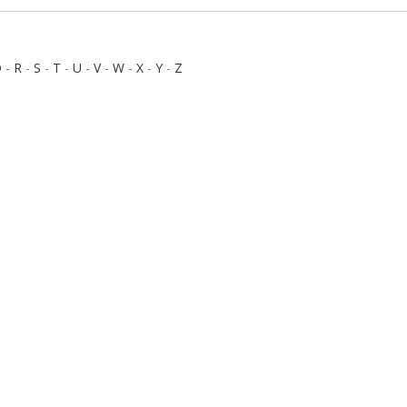
Q
-
R
-
S
-
T
-
U
-
V
-
W
-
X
-
Y
-
Z