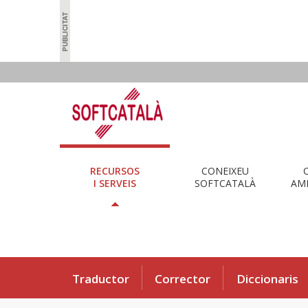
RECURSOS
CONEIXEU
I SERVEIS
SOFTCATALÀ
AMB
Traductor
Corrector
Diccionaris