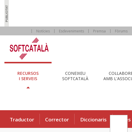
Notícies
Esdeveniments
Premsa
Fòrums
RECURSOS
CONEIXEU
COL·LABOR
I SERVEIS
SOFTCATALÀ
AMB L'ASSOCI
Traductor
Corrector
Diccionaris
Eines