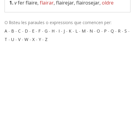
1.
v
fer flaire,
flairar
, flairejar, flairosejar,
oldre
O llisteu les paraules o expressions que comencen per:
A
-
B
-
C
-
D
-
E
-
F
-
G
-
H
-
I
-
J
-
K
-
L
-
M
-
N
-
O
-
P
-
Q
-
R
-
S
-
T
-
U
-
V
-
W
-
X
-
Y
-
Z