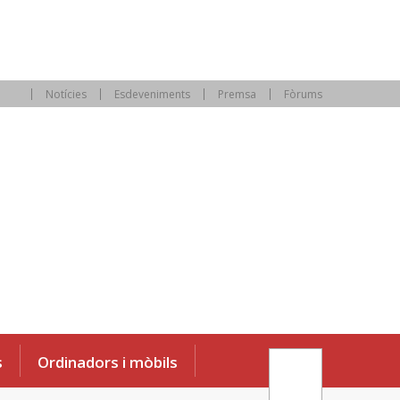
Notícies
Esdeveniments
Premsa
Fòrums
s
Ordinadors i mòbils