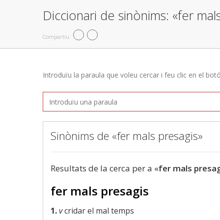
Diccionari de sinònims: «fer mal
Compartiu
Introduïu la paraula que voleu cercar i feu clic en el bot
Sinònims de «fer mals presagis»
Resultats de la cerca per a «
fer mals presa
fer mals presagis
1.
v
cridar el mal temps