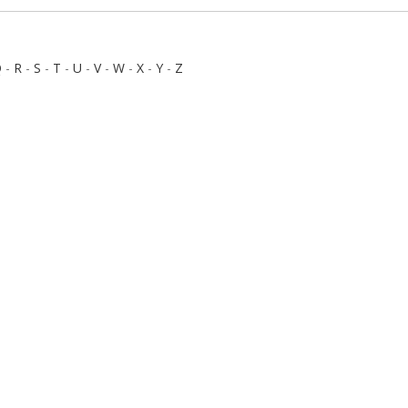
Q
-
R
-
S
-
T
-
U
-
V
-
W
-
X
-
Y
-
Z