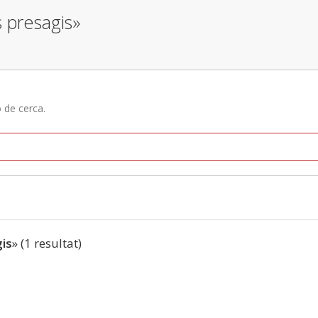
s presagis»
ó de cerca.
gis
» (1 resultat)