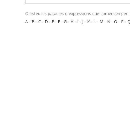
O llisteu les paraules o expressions que comencen per:
A
-
B
-
C
-
D
-
E
-
F
-
G
-
H
-
I
-
J
-
K
-
L
-
M
-
N
-
O
-
P
-