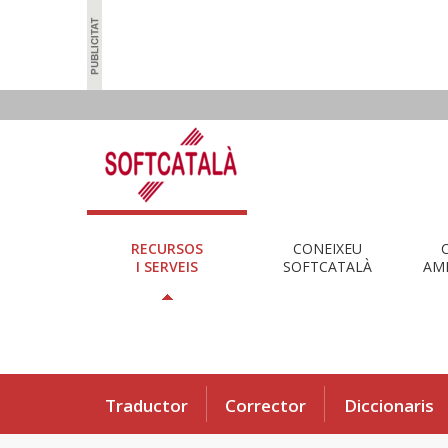
RECURSOS
CONEIXEU
I SERVEIS
SOFTCATALÀ
AMB
Traductor
Corrector
Diccionaris