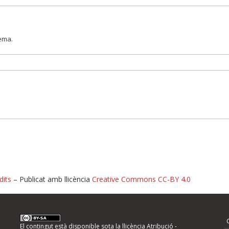
lema.
dits
– Publicat amb llicència
Creative Commons CC-BY 4.0
nformeu d'errors
El contingut està disponible sota la llicència
Atribució -