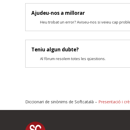
Ajudeu-nos a millorar
Heu trobat un error? Aviseu-nos si veieu cap prob
Teniu algun dubte?
Al fòrum resolem totes les qüestions.
Diccionari de sinònims de Softcatalà –
Presentació i crè
Proposeu-nos millores o i