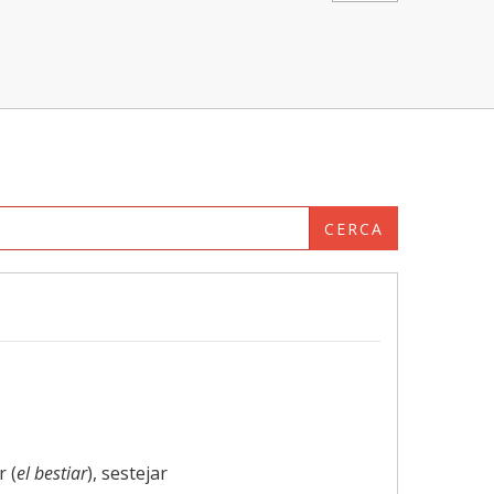
CERCA
r (
el bestiar
), sestejar