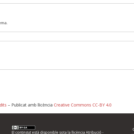
lema.
dits
– Publicat amb llicència
Creative Commons CC-BY 4.0
nformeu d'errors
El contingut està disponible sota la llicència
Atribució -