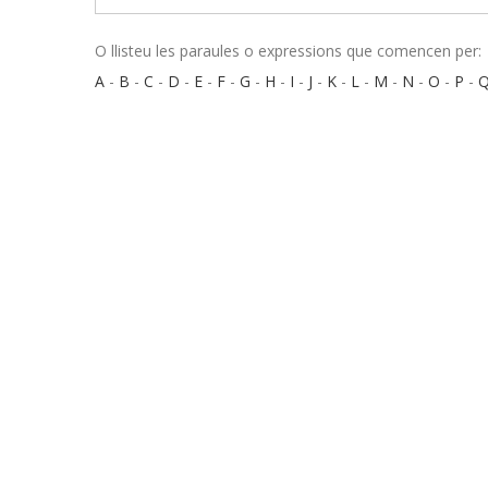
O llisteu les paraules o expressions que comencen per:
A
-
B
-
C
-
D
-
E
-
F
-
G
-
H
-
I
-
J
-
K
-
L
-
M
-
N
-
O
-
P
-