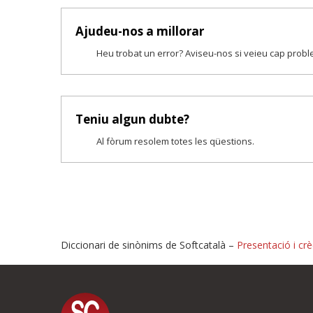
Ajudeu-nos a millorar
Heu trobat un error? Aviseu-nos si veieu cap prob
Teniu algun dubte?
Al fòrum resolem totes les qüestions.
Diccionari de sinònims de Softcatalà –
Presentació i crè
Proposeu-nos millores o i