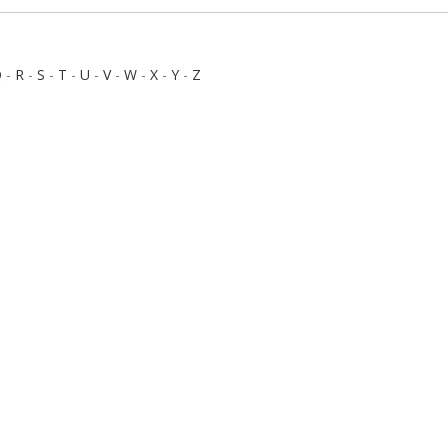
Q
-
R
-
S
-
T
-
U
-
V
-
W
-
X
-
Y
-
Z