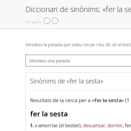
Diccionari de sinònims: «fer la s
Compartiu
Introduïu la paraula que voleu cercar i feu clic en el bot
Sinònims de «fer la sesta»
Resultats de la cerca per a «
fer la sesta
» (1
fer la sesta
1.
v
amorriar (
el bestiar
),
descansar
,
dormir
, fe