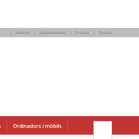
Notícies
Esdeveniments
Premsa
Fòrums
s
Ordinadors i mòbils