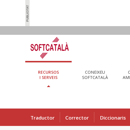
RECURSOS
CONEIXEU
I SERVEIS
SOFTCATALÀ
AMB
Traductor
Corrector
Diccionaris