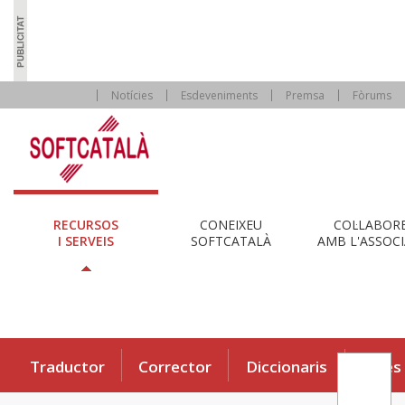
Notícies
Esdeveniments
Premsa
Fòrums
RECURSOS
CONEIXEU
COL·LABOR
I SERVEIS
SOFTCATALÀ
AMB L'ASSOCI
Traductor
Corrector
Diccionaris
Eines