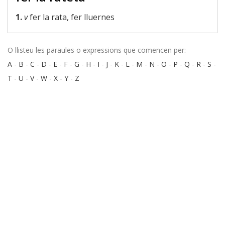
1.
v
fer la rata, fer lluernes
O llisteu les paraules o expressions que comencen per:
A
-
B
-
C
-
D
-
E
-
F
-
G
-
H
-
I
-
J
-
K
-
L
-
M
-
N
-
O
-
P
-
Q
-
R
-
S
-
T
-
U
-
V
-
W
-
X
-
Y
-
Z