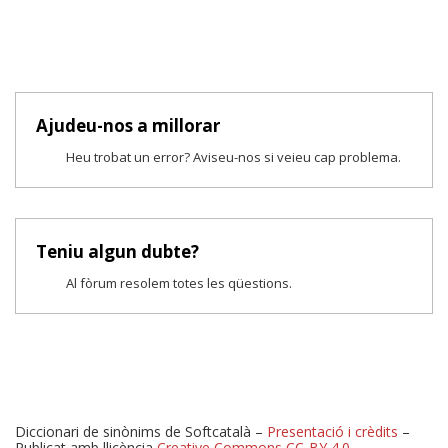
Ajudeu-nos a millorar
Heu trobat un error? Aviseu-nos si veieu cap problema.
Teniu algun dubte?
Al fòrum resolem totes les qüestions.
Diccionari de sinònims de Softcatalà –
Presentació i crèdits
–
Publicat amb llicència
Creative Commons CC-BY 4.0