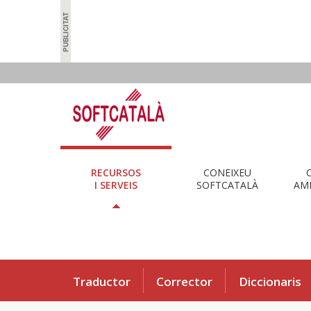
RECURSOS
CONEIXEU
I SERVEIS
SOFTCATALÀ
AMB
Traductor
Corrector
Diccionaris