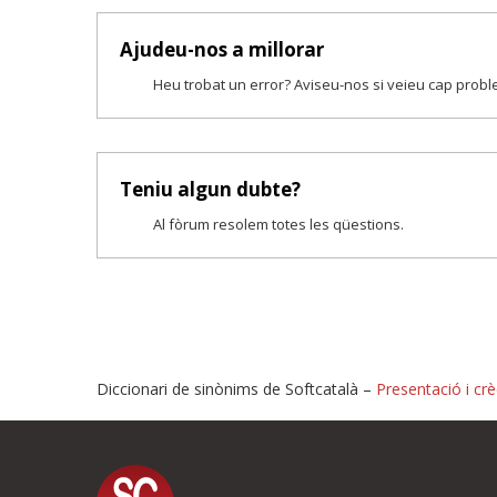
Ajudeu-nos a millorar
Heu trobat un error? Aviseu-nos si veieu cap prob
Teniu algun dubte?
Al fòrum resolem totes les qüestions.
Diccionari de sinònims de Softcatalà –
Presentació i crè
Proposeu-nos millores o i