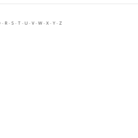
Q
-
R
-
S
-
T
-
U
-
V
-
W
-
X
-
Y
-
Z