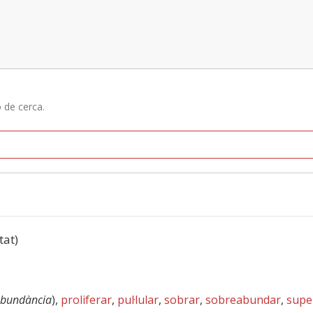
ó de cerca.
tat)
abundància
),
proliferar
,
pul·lular
,
sobrar
,
sobreabundar
,
supe