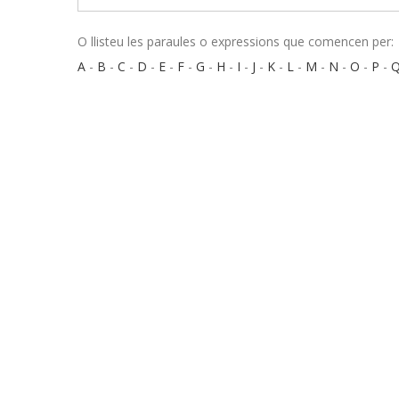
O llisteu les paraules o expressions que comencen per:
A
-
B
-
C
-
D
-
E
-
F
-
G
-
H
-
I
-
J
-
K
-
L
-
M
-
N
-
O
-
P
-