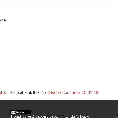
lema.
dits
– Publicat amb llicència
Creative Commons CC-BY 4.0
nformeu d'errors
El contingut està disponible sota la llicència
Atribució -