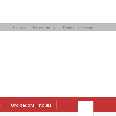
Notícies
Esdeveniments
Premsa
Fòrums
s
Ordinadors i mòbils