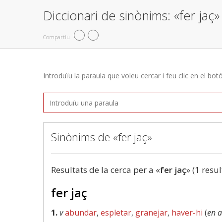
Diccionari de sinònims: «fer jaç»
Compartiu
Introduïu la paraula que voleu cercar i feu clic en el bot
Sinònims de «fer jaç»
Resultats de la cerca per a «
fer jaç
» (1 resul
fer jaç
1.
v
abundar
,
espletar
,
granejar
,
haver-hi
(
en 