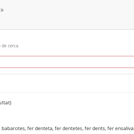
a»
ó de cerca.
ultat)
r babarotes, fer denteta, fer dentetes, fer dents, fer ensaliva