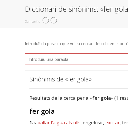
Diccionari de sinònims: «fer gol
Compartiu
Introduïu la paraula que voleu cercar i feu clic en el bot
Sinònims de «fer gola»
Resultats de la cerca per a «
fer gola
» (1 res
fer gola
1.
v
ballar l’aigua als ulls
, engelosir,
excitar
, fe