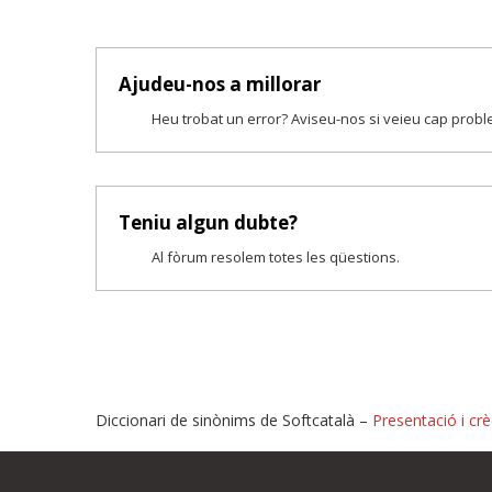
Ajudeu-nos a millorar
Heu trobat un error? Aviseu-nos si veieu cap prob
Teniu algun dubte?
Al fòrum resolem totes les qüestions.
Diccionari de sinònims de Softcatalà –
Presentació i crè