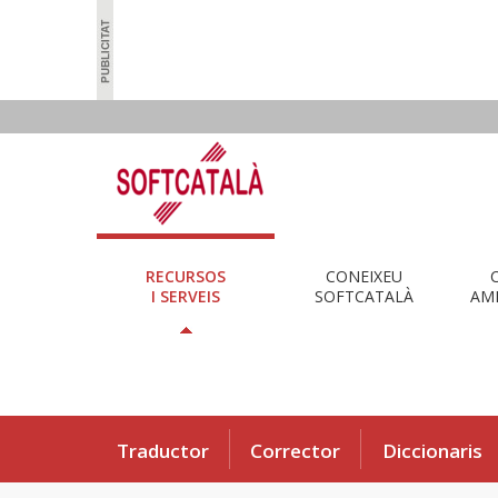
RECURSOS
CONEIXEU
I SERVEIS
SOFTCATALÀ
AMB
Traductor
Corrector
Diccionaris