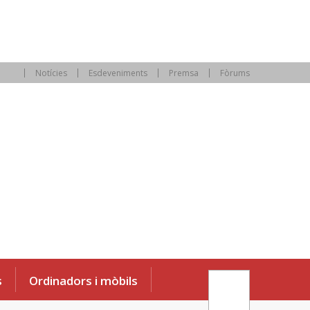
Notícies
Esdeveniments
Premsa
Fòrums
s
Ordinadors i mòbils