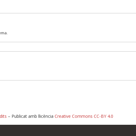
lema.
dits
– Publicat amb llicència
Creative Commons CC-BY 4.0