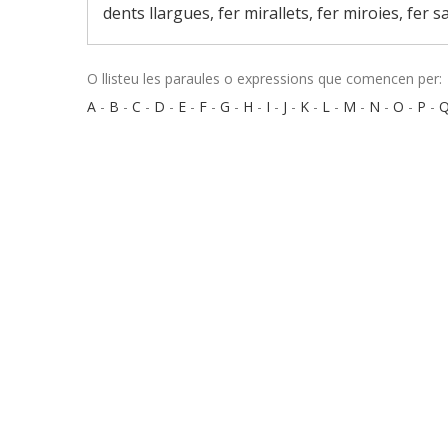
dents llargues, fer mirallets, fer miroies, fer sa
O llisteu les paraules o expressions que comencen per:
A
-
B
-
C
-
D
-
E
-
F
-
G
-
H
-
I
-
J
-
K
-
L
-
M
-
N
-
O
-
P
-