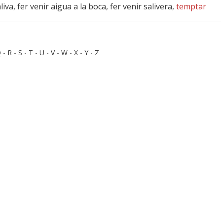
liva, fer venir aigua a la boca, fer venir salivera,
temptar
Q
-
R
-
S
-
T
-
U
-
V
-
W
-
X
-
Y
-
Z