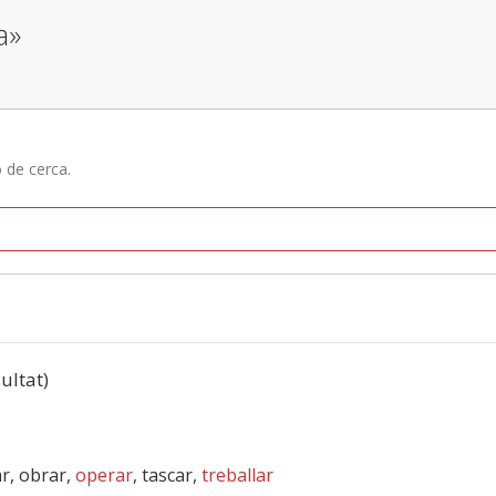
a»
ó de cerca.
sultat)
ar, obrar,
operar
, tascar,
treballar