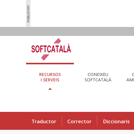
RECURSOS
CONEIXEU
I SERVEIS
SOFTCATALÀ
AMB
Traductor
Corrector
Diccionaris