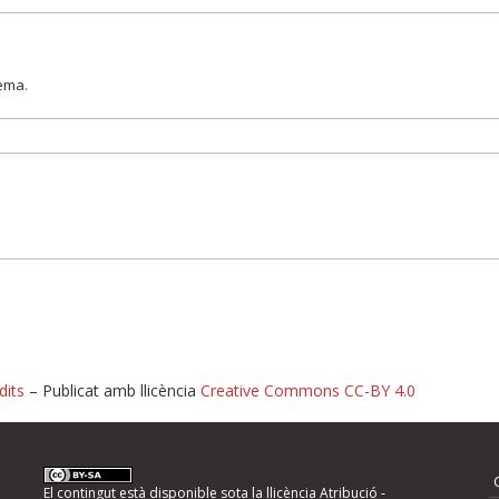
lema.
dits
– Publicat amb llicència
Creative Commons CC-BY 4.0
nformeu d'errors
El contingut està disponible sota la llicència
Atribució -