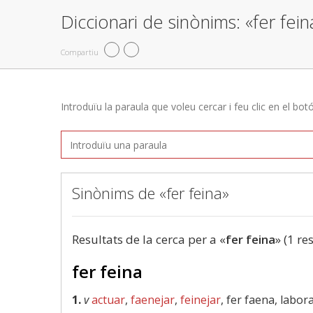
Diccionari de sinònims: «fer fein
Compartiu
Introduïu la paraula que voleu cercar i feu clic en el bot
Sinònims de «fer feina»
Resultats de la cerca per a «
fer feina
» (1 re
fer feina
1.
v
actuar
,
faenejar
,
feinejar
, fer faena, labor