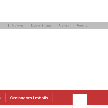
Notícies
Esdeveniments
Premsa
Fòrums
s
Ordinadors i mòbils