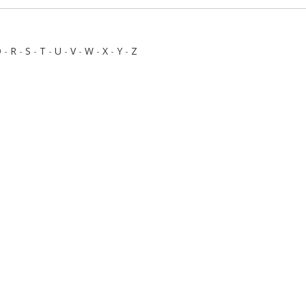
Q
-
R
-
S
-
T
-
U
-
V
-
W
-
X
-
Y
-
Z