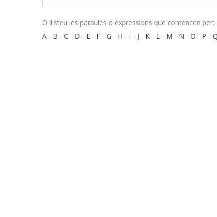
O llisteu les paraules o expressions que comencen per:
A
-
B
-
C
-
D
-
E
-
F
-
G
-
H
-
I
-
J
-
K
-
L
-
M
-
N
-
O
-
P
-