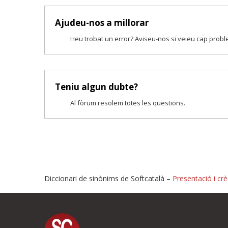
Ajudeu-nos a millorar
Heu trobat un error? Aviseu-nos si veieu cap prob
Teniu algun dubte?
Al fòrum resolem totes les qüestions.
Diccionari de sinònims de Softcatalà –
Presentació i crè
Proposeu-nos millores o i