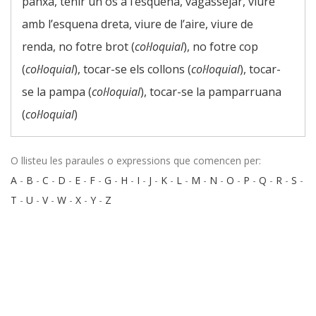
panxa, tenir un os a l’esquena, vagassejar, viure
amb l’esquena dreta, viure de l’aire, viure de
renda, no fotre brot (
col·loquial
), no fotre cop
(
col·loquial
), tocar-se els collons (
col·loquial
), tocar-
se la pampa (
col·loquial
), tocar-se la pamparruana
(
col·loquial
)
O llisteu les paraules o expressions que comencen per:
A
-
B
-
C
-
D
-
E
-
F
-
G
-
H
-
I
-
J
-
K
-
L
-
M
-
N
-
O
-
P
-
Q
-
R
-
S
-
T
-
U
-
V
-
W
-
X
-
Y
-
Z