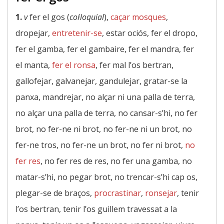
1.
v
fer el gos (
col·loquial
),
caçar mosques
,
dropejar,
entretenir-se
, estar ociós, fer el dropo,
fer el gamba, fer el gambaire, fer el mandra, fer
el manta,
fer el ronsa
, fer mal l’os bertran,
gallofejar, galvanejar, gandulejar, gratar-se la
panxa, mandrejar, no alçar ni una palla de terra,
no alçar una palla de terra, no cansar-s’hi, no fer
brot, no fer-ne ni brot, no fer-ne ni un brot, no
fer-ne tros, no fer-ne un brot, no fer ni brot,
no
fer res
, no fer res de res, no fer una gamba, no
matar-s’hi, no pegar brot, no trencar-s’hi cap os,
plegar-se de braços,
procrastinar
,
ronsejar
, tenir
l’os bertran, tenir l’os guillem travessat a la