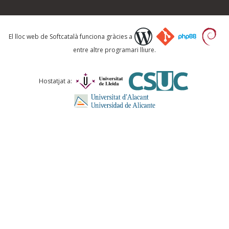
Què proposeu?
El lloc web de Softcatalà funciona gràcies a
entre altre programari lliure.
Comentari *
Hostatjat a:
ENVIA