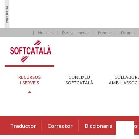
Notícies
Esdeveniments
Premsa
Fòrums
RECURSOS
CONEIXEU
COL·LABOR
I SERVEIS
SOFTCATALÀ
AMB L'ASSOCI
Traductor
Corrector
Diccionaris
Eines