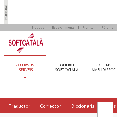
Notícies
Esdeveniments
Premsa
Fòrums
RECURSOS
CONEIXEU
COL·LABOR
I SERVEIS
SOFTCATALÀ
AMB L'ASSOCI
Traductor
Corrector
Diccionaris
Eines