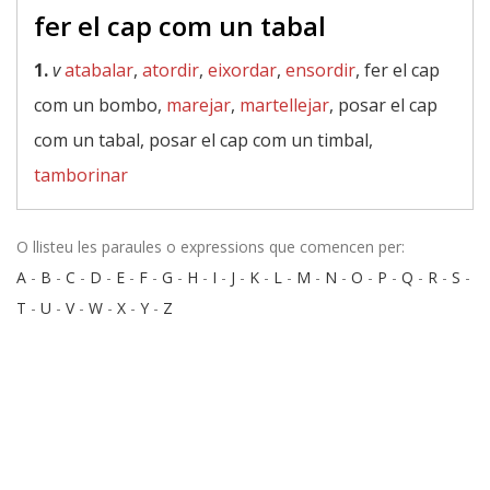
fer el cap com un tabal
1.
v
atabalar
,
atordir
,
eixordar
,
ensordir
, fer el cap
com un bombo,
marejar
,
martellejar
, posar el cap
com un tabal, posar el cap com un timbal,
tamborinar
O llisteu les paraules o expressions que comencen per:
A
-
B
-
C
-
D
-
E
-
F
-
G
-
H
-
I
-
J
-
K
-
L
-
M
-
N
-
O
-
P
-
Q
-
R
-
S
-
T
-
U
-
V
-
W
-
X
-
Y
-
Z