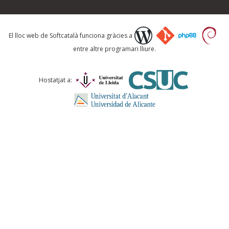
Què proposeu?
El lloc web de Softcatalà funciona gràcies a
entre altre programari lliure.
Comentari *
Hostatjat a:
ENVIA