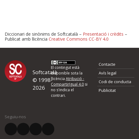
Diccionari de sinònims de Softcatalà –
Presentació i crèdits
–
Publicat amb llicència
Creative Commons CC-BY 4.0
Proposeu-nos millores o 
Contacte
d'errors
El contingut està
Softcatalà
Avís legal
disponible sota la
llicència
Atribució -
© 1998-
Codi de conducta
Si heu trobat un error o voleu proposar alguna millora, ompliu els ca
CompartirIgual 4.0
si
2026
quina és la millora que proposeu o l'error del qual voleu informar-no
no s'indica el
Publicitat
contrari.
El vostre nom *
Seguiu-nos
El vostre correu electrònic *