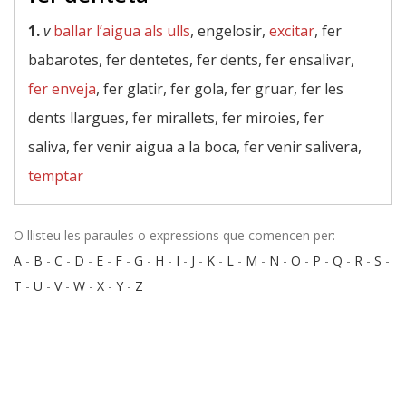
1.
v
ballar l’aigua als ulls
, engelosir,
excitar
, fer
babarotes, fer dentetes, fer dents, fer ensalivar,
fer enveja
, fer glatir, fer gola, fer gruar, fer les
dents llargues, fer mirallets, fer miroies, fer
saliva, fer venir aigua a la boca, fer venir salivera,
temptar
O llisteu les paraules o expressions que comencen per:
A
-
B
-
C
-
D
-
E
-
F
-
G
-
H
-
I
-
J
-
K
-
L
-
M
-
N
-
O
-
P
-
Q
-
R
-
S
-
T
-
U
-
V
-
W
-
X
-
Y
-
Z