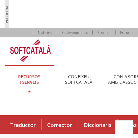
Notícies
Esdeveniments
Premsa
Fòrums
RECURSOS
CONEIXEU
COL·LABOR
I SERVEIS
SOFTCATALÀ
AMB L'ASSOCI
Traductor
Corrector
Diccionaris
Eines