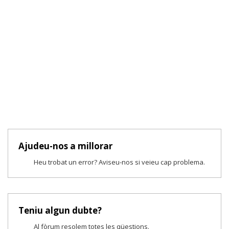
Ajudeu-nos a millorar
Heu trobat un error? Aviseu-nos si veieu cap problema.
Teniu algun dubte?
Al fòrum resolem totes les qüestions.