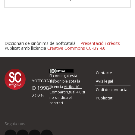
Diccionari de sinònims de Softcatalà –
Presentació i crèdits
–
Publicat amb llicència
Creative Commons CC-BY 4.0
Proposeu-nos millores o 
Contacte
d'errors
El contingut està
Softcatalà
Avís legal
disponible sota la
llicència
Atribució -
© 1998-
Codi de conducta
Si heu trobat un error o voleu proposar alguna millora, ompliu els ca
CompartirIgual 4.0
si
2026
quina és la millora que proposeu o l'error del qual voleu informar-no
no s'indica el
Publicitat
contrari.
El vostre nom *
Seguiu-nos