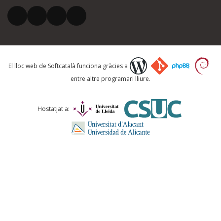
El vostre correu electrònic *
Què proposeu?
El lloc web de Softcatalà funciona gràcies a
entre altre programari lliure.
Comentari *
Hostatjat a:
ENVIA