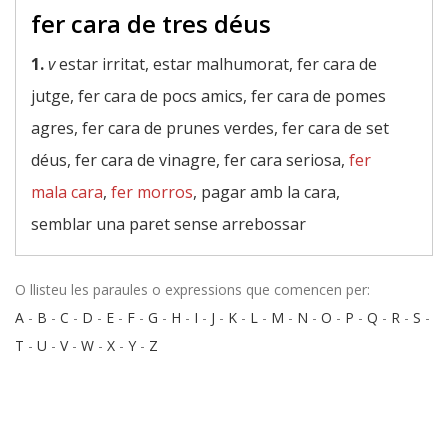
fer cara de tres déus
1.
v
estar irritat, estar malhumorat, fer cara de
jutge, fer cara de pocs amics, fer cara de pomes
agres, fer cara de prunes verdes, fer cara de set
déus, fer cara de vinagre, fer cara seriosa,
fer
mala cara
,
fer morros
, pagar amb la cara,
semblar una paret sense arrebossar
O llisteu les paraules o expressions que comencen per:
A
-
B
-
C
-
D
-
E
-
F
-
G
-
H
-
I
-
J
-
K
-
L
-
M
-
N
-
O
-
P
-
Q
-
R
-
S
-
T
-
U
-
V
-
W
-
X
-
Y
-
Z