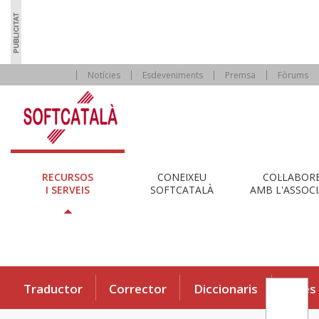
Notícies
Esdeveniments
Premsa
Fòrums
RECURSOS
CONEIXEU
COL·LABOR
I SERVEIS
SOFTCATALÀ
AMB L'ASSOCI
Traductor
Corrector
Diccionaris
Eines