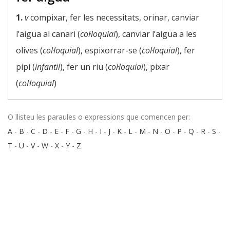
1.
v
compixar, fer les necessitats, orinar, canviar
l’aigua al canari (
col·loquial
), canviar l’aigua a les
olives (
col·loquial
), espixorrar-se (
col·loquial
), fer
pipí (
infantil
), fer un riu (
col·loquial
), pixar
(
col·loquial
)
O llisteu les paraules o expressions que comencen per:
A
-
B
-
C
-
D
-
E
-
F
-
G
-
H
-
I
-
J
-
K
-
L
-
M
-
N
-
O
-
P
-
Q
-
R
-
S
-
T
-
U
-
V
-
W
-
X
-
Y
-
Z