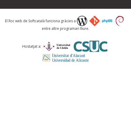
Què proposeu?
El lloc web de Softcatalà funciona gràcies a
entre altre programari lliure.
Comentari *
Hostatjat a:
ENVIA