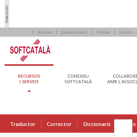
Notícies
Esdeveniments
Premsa
Fòrums
RECURSOS
CONEIXEU
COL·LABOR
I SERVEIS
SOFTCATALÀ
AMB L'ASSOCI
Traductor
Corrector
Diccionaris
Eines