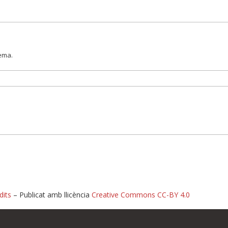
lema.
dits
– Publicat amb llicència
Creative Commons CC-BY 4.0