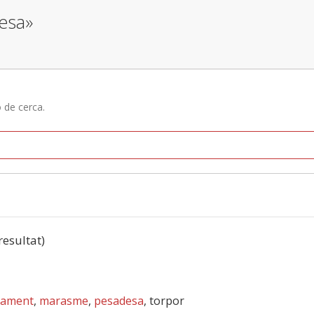
uesa»
ó de cerca.
 resultat)
sament
,
marasme
,
pesadesa
, torpor