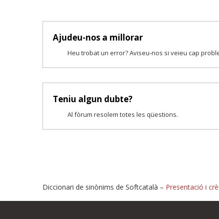
Ajudeu-nos a millorar
Heu trobat un error? Aviseu-nos si veieu cap prob
Teniu algun dubte?
Al fòrum resolem totes les qüestions.
Diccionari de sinònims de Softcatalà –
Presentació i crè