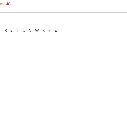
essió
Q
-
R
-
S
-
T
-
U
-
V
-
W
-
X
-
Y
-
Z