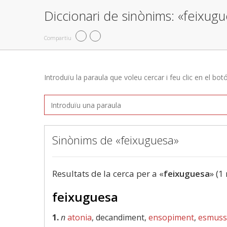
Diccionari de sinònims: «feixug
Compartiu
Introduïu la paraula que voleu cercar i feu clic en el bot
Sinònims de «feixuguesa»
Resultats de la cerca per a «
feixuguesa
» (1
feixuguesa
1.
n
atonia
, decandiment,
ensopiment
,
esmus