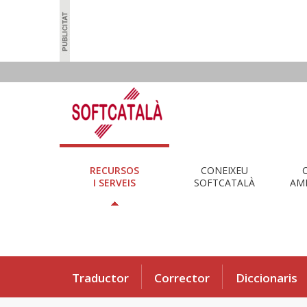
RECURSOS
CONEIXEU
I SERVEIS
SOFTCATALÀ
AMB
Traductor
Corrector
Diccionaris