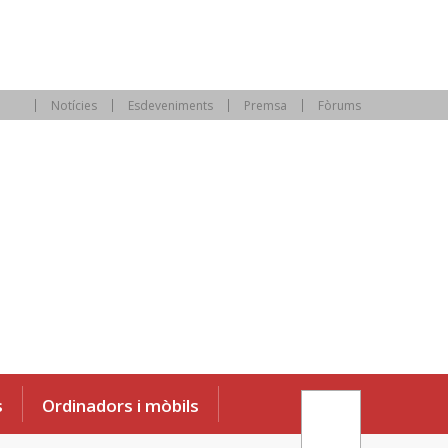
Notícies
Esdeveniments
Premsa
Fòrums
s
Ordinadors i mòbils