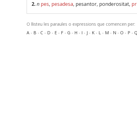
2.
n
pes
,
pesadesa
, pesantor, ponderositat,
pr
O llisteu les paraules o expressions que comencen per:
A
-
B
-
C
-
D
-
E
-
F
-
G
-
H
-
I
-
J
-
K
-
L
-
M
-
N
-
O
-
P
-