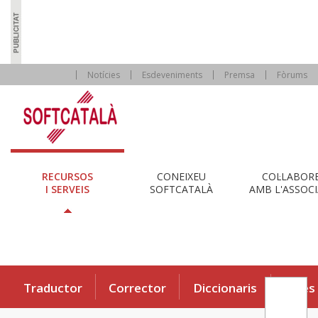
Notícies
Esdeveniments
Premsa
Fòrums
RECURSOS
CONEIXEU
COL·LABOR
I SERVEIS
SOFTCATALÀ
AMB L'ASSOCI
Traductor
Corrector
Diccionaris
Eines