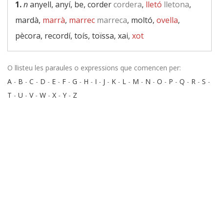
1.
n
anyell, anyí, be, corder
cordera
,
lletó
lletona
,
mardà,
marrà
,
marrec
marreca
, moltó,
ovella
,
pècora, recordí, toís, toïssa, xai,
xot
O llisteu les paraules o expressions que comencen per:
A
-
B
-
C
-
D
-
E
-
F
-
G
-
H
-
I
-
J
-
K
-
L
-
M
-
N
-
O
-
P
-
Q
-
R
-
S
-
T
-
U
-
V
-
W
-
X
-
Y
-
Z