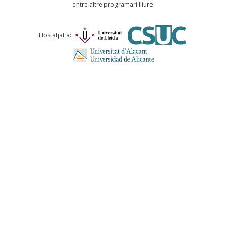
entre altre programari lliure.
Comentari *
Hostatjat a:
ENVIA