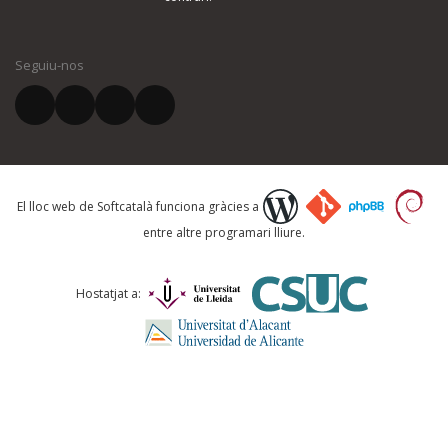
El vostre nom *
Seguiu-nos
El vostre correu electrònic *
Què proposeu?
El lloc web de Softcatalà funciona gràcies a
entre altre programari lliure.
Comentari *
Hostatjat a: