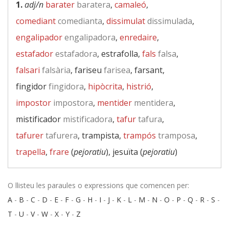
1.
adj/n
barater
baratera
,
camaleó
,
comediant
comedianta
,
dissimulat
dissimulada
,
engalipador
engalipadora
,
enredaire
,
estafador
estafadora
, estrafolla,
fals
falsa
,
falsari
falsària
, fariseu
farisea
, farsant,
fingidor
fingidora
,
hipòcrita
,
histrió
,
impostor
impostora
,
mentider
mentidera
,
mistificador
mistificadora
,
tafur
tafura
,
tafurer
tafurera
, trampista,
trampós
tramposa
,
trapella
,
frare
(
pejoratiu
), jesuïta (
pejoratiu
)
O llisteu les paraules o expressions que comencen per:
A
-
B
-
C
-
D
-
E
-
F
-
G
-
H
-
I
-
J
-
K
-
L
-
M
-
N
-
O
-
P
-
Q
-
R
-
S
-
T
-
U
-
V
-
W
-
X
-
Y
-
Z