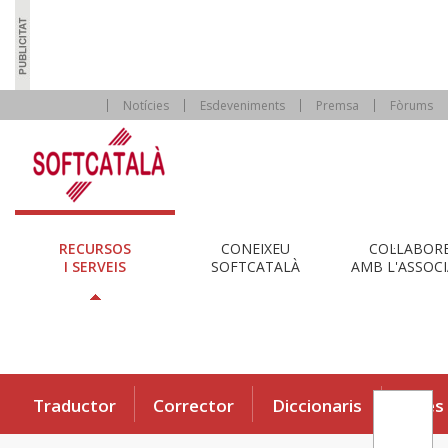
Notícies
Esdeveniments
Premsa
Fòrums
RECURSOS
CONEIXEU
COL·LABOR
I SERVEIS
SOFTCATALÀ
AMB L'ASSOCI
Traductor
Corrector
Diccionaris
Eines