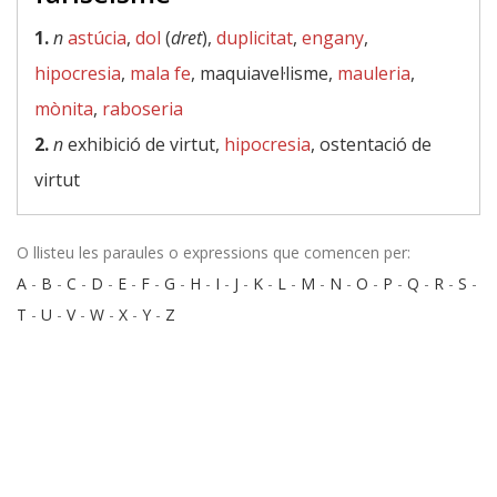
1.
n
astúcia
,
dol
(
dret
),
duplicitat
,
engany
,
hipocresia
,
mala fe
, maquiavel·lisme,
mauleria
,
mònita
,
raboseria
2.
n
exhibició de virtut,
hipocresia
, ostentació de
virtut
O llisteu les paraules o expressions que comencen per:
A
-
B
-
C
-
D
-
E
-
F
-
G
-
H
-
I
-
J
-
K
-
L
-
M
-
N
-
O
-
P
-
Q
-
R
-
S
-
T
-
U
-
V
-
W
-
X
-
Y
-
Z