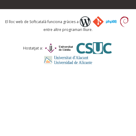
Què proposeu?
El lloc web de Softcatalà funciona gràcies a
entre altre programari lliure.
Comentari *
Hostatjat a:
ENVIA