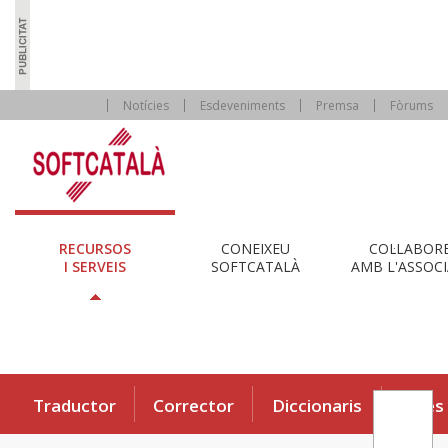
Notícies
Esdeveniments
Premsa
Fòrums
RECURSOS
CONEIXEU
COL·LABOR
I SERVEIS
SOFTCATALÀ
AMB L'ASSOCI
Traductor
Corrector
Diccionaris
Eines