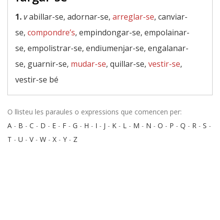
1.
v
abillar-se, adornar-se,
arreglar-se
, canviar-
se,
compondre’s
, empindongar-se, empolainar-
se, empolistrar-se, endiumenjar-se, engalanar-
se, guarnir-se,
mudar-se
, quillar-se,
vestir-se
,
vestir-se bé
O llisteu les paraules o expressions que comencen per:
A
-
B
-
C
-
D
-
E
-
F
-
G
-
H
-
I
-
J
-
K
-
L
-
M
-
N
-
O
-
P
-
Q
-
R
-
S
-
T
-
U
-
V
-
W
-
X
-
Y
-
Z