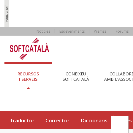
Notícies
Esdeveniments
Premsa
Fòrums
RECURSOS
CONEIXEU
COL·LABOR
I SERVEIS
SOFTCATALÀ
AMB L'ASSOCI
Traductor
Corrector
Diccionaris
Eines