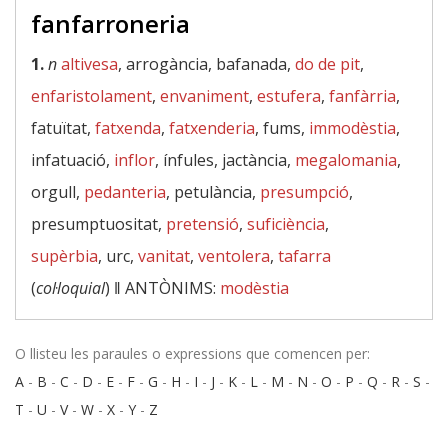
fanfarroneria
1.
n
altivesa
, arrogància, bafanada,
do de pit
,
enfaristolament
,
envaniment
,
estufera
,
fanfàrria
,
fatuïtat,
fatxenda
,
fatxenderia
, fums,
immodèstia
,
infatuació,
inflor
, ínfules, jactància,
megalomania
,
orgull,
pedanteria
, petulància,
presumpció
,
presumptuositat,
pretensió
,
suficiència
,
supèrbia
, urc,
vanitat
,
ventolera
,
tafarra
(
col·loquial
) ‖
ANTÒNIMS:
modèstia
O llisteu les paraules o expressions que comencen per:
A
-
B
-
C
-
D
-
E
-
F
-
G
-
H
-
I
-
J
-
K
-
L
-
M
-
N
-
O
-
P
-
Q
-
R
-
S
-
T
-
U
-
V
-
W
-
X
-
Y
-
Z