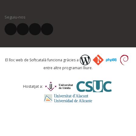
El vostre nom *
Seguiu-nos
El vostre correu electrònic *
Què proposeu?
El lloc web de Softcatalà funciona gràcies a
entre altre programari lliure.
Comentari *
Hostatjat a: