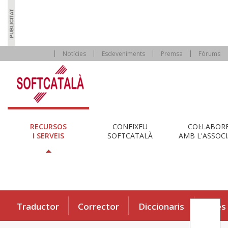
Notícies
Esdeveniments
Premsa
Fòrums
RECURSOS
CONEIXEU
COL·LABOR
I SERVEIS
SOFTCATALÀ
AMB L'ASSOCI
Traductor
Corrector
Diccionaris
Eines