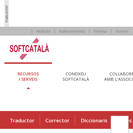
Notícies
Esdeveniments
Premsa
Fòrums
RECURSOS
CONEIXEU
COL·LABOR
I SERVEIS
SOFTCATALÀ
AMB L'ASSOCI
Traductor
Corrector
Diccionaris
Eines