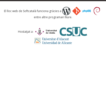
Què proposeu?
El lloc web de Softcatalà funciona gràcies a
entre altre programari lliure.
Comentari *
Hostatjat a:
ENVIA