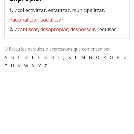
1.
v
col·lectivitzar, estatitzar, municipalitzar,
nacionalitzar
,
socialitzar
2.
v
confiscar
,
desapropiar
,
desposseir
, requisar
O llisteu les paraules o expressions que comencen per:
A
-
B
-
C
-
D
-
E
-
F
-
G
-
H
-
I
-
J
-
K
-
L
-
M
-
N
-
O
-
P
-
Q
-
R
-
S
-
T
-
U
-
V
-
W
-
X
-
Y
-
Z