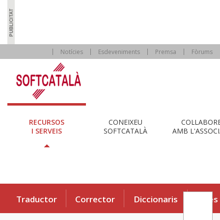
Notícies
Esdeveniments
Premsa
Fòrums
RECURSOS
CONEIXEU
COL·LABOR
I SERVEIS
SOFTCATALÀ
AMB L'ASSOCI
Traductor
Corrector
Diccionaris
Eines