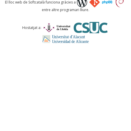
Què proposeu?
El lloc web de Softcatalà funciona gràcies a
entre altre programari lliure.
Comentari *
Hostatjat a:
ENVIA