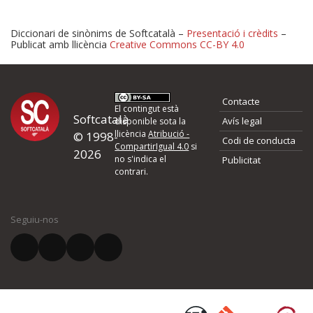
Diccionari de sinònims de Softcatalà –
Presentació i crèdits
–
Publicat amb llicència
Creative Commons CC-BY 4.0
Proposeu-nos millores o 
Contacte
d'errors
El contingut està
Softcatalà
Avís legal
disponible sota la
llicència
Atribució -
© 1998-
Codi de conducta
Si heu trobat un error o voleu proposar alguna millora, ompliu els ca
CompartirIgual 4.0
si
2026
quina és la millora que proposeu o l'error del qual voleu informar-no
no s'indica el
Publicitat
contrari.
El vostre nom *
Seguiu-nos
El vostre correu electrònic *