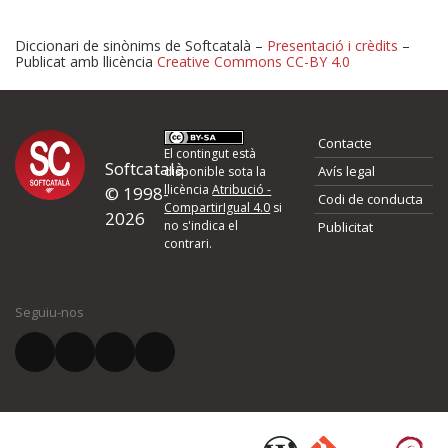
Diccionari de sinònims de Softcatalà –
Presentació i crèdits
–
Publicat amb llicència
Creative Commons CC-BY 4.0
Proposeu-nos millores o 
Contacte
d'errors
El contingut està
Softcatalà
Avís legal
disponible sota la
llicència
Atribució -
© 1998-
Codi de conducta
Si heu trobat un error o voleu proposar alguna millora, ompliu els ca
CompartirIgual 4.0
si
2026
quina és la millora que proposeu o l'error del qual voleu informar-no
no s'indica el
Publicitat
contrari.
El vostre nom *
Seguiu-nos
El vostre correu electrònic *
Què proposeu?