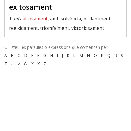
exitosament
1.
adv
airosament
, amb solvència, brillantment,
reeixidament, triomfalment, victoriosament
O llisteu les paraules o expressions que comencen per:
A
-
B
-
C
-
D
-
E
-
F
-
G
-
H
-
I
-
J
-
K
-
L
-
M
-
N
-
O
-
P
-
Q
-
R
-
S
-
T
-
U
-
V
-
W
-
X
-
Y
-
Z