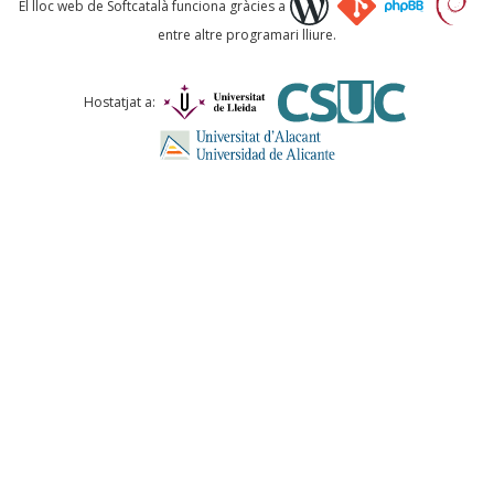
El lloc web de Softcatalà funciona gràcies a
entre altre programari lliure.
Comentari *
Hostatjat a:
ENVIA