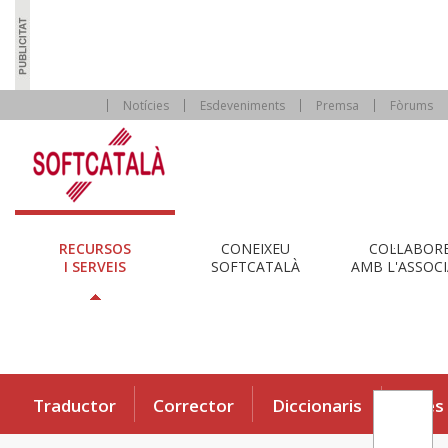
Notícies
Esdeveniments
Premsa
Fòrums
RECURSOS
CONEIXEU
COL·LABOR
I SERVEIS
SOFTCATALÀ
AMB L'ASSOCI
Traductor
Corrector
Diccionaris
Eines