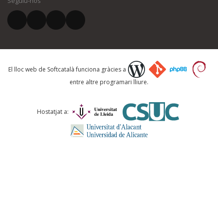
Seguiu-nos
El vostre correu electrònic *
Què proposeu?
El lloc web de Softcatalà funciona gràcies a
entre altre programari lliure.
Comentari *
Hostatjat a: