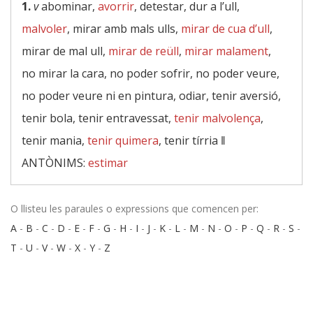
1.
v
abominar,
avorrir
, detestar, dur a l’ull,
malvoler
, mirar amb mals ulls,
mirar de cua d’ull
,
mirar de mal ull,
mirar de reüll
,
mirar malament
,
no mirar la cara, no poder sofrir, no poder veure,
no poder veure ni en pintura, odiar, tenir aversió,
tenir bola, tenir entravessat,
tenir malvolença
,
tenir mania,
tenir quimera
, tenir tírria ‖
ANTÒNIMS:
estimar
O llisteu les paraules o expressions que comencen per:
A
-
B
-
C
-
D
-
E
-
F
-
G
-
H
-
I
-
J
-
K
-
L
-
M
-
N
-
O
-
P
-
Q
-
R
-
S
-
T
-
U
-
V
-
W
-
X
-
Y
-
Z