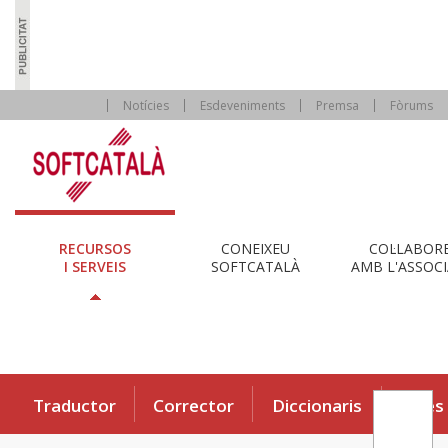
Notícies
Esdeveniments
Premsa
Fòrums
RECURSOS
CONEIXEU
COL·LABOR
I SERVEIS
SOFTCATALÀ
AMB L'ASSOCI
Traductor
Corrector
Diccionaris
Eines