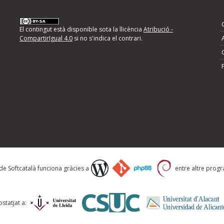
nformeu d'errors
El contingut està disponible sota la llicència
Atribució -
CompartirIgual 4.0
si no s'indica el contrari.
mps següents i descriviu quina és la millora que
 de Softcatalà funciona gràcies a
entre altre progra
statjat a: