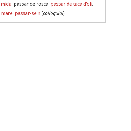
 mida
, passar de rosca,
passar de taca d’oli
,
e mare
,
passar-se’n
(
col·loquial
)