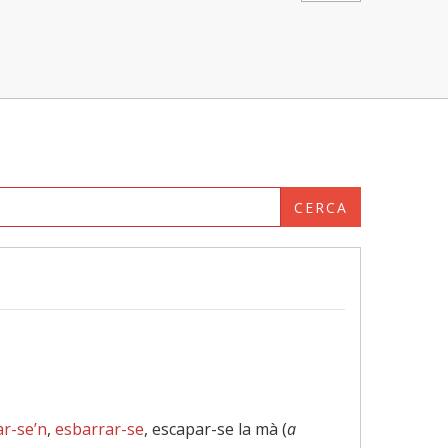
CERCA
ar-se’n
,
esbarrar-se
, escapar-se la mà (
a