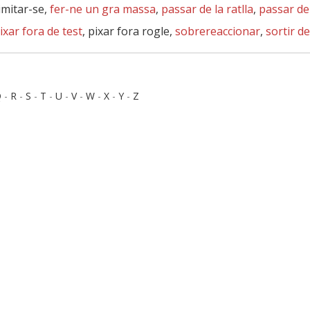
limitar-se,
fer-ne un gra massa
,
passar de la ratlla
,
passar de
ixar fora de test
, pixar fora rogle,
sobrereaccionar
,
sortir d
Q
-
R
-
S
-
T
-
U
-
V
-
W
-
X
-
Y
-
Z