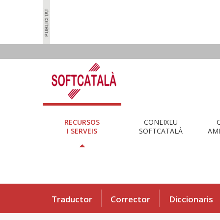
RECURSOS
CONEIXEU
I SERVEIS
SOFTCATALÀ
AMB
Traductor
Corrector
Diccionaris