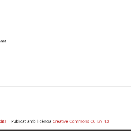
lema.
dits
– Publicat amb llicència
Creative Commons CC-BY 4.0