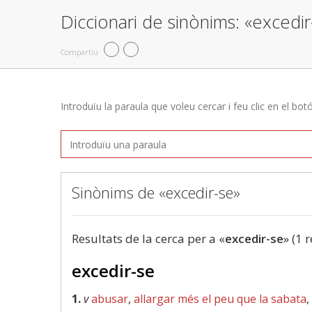
Diccionari de sinònims: «excedir
Compartiu
Introduïu la paraula que voleu cercar i feu clic en el bot
Sinònims de «excedir-se»
Resultats de la cerca per a «
excedir-se
» (1 
excedir-se
1.
v
abusar
,
allargar més el peu que la sabata
,