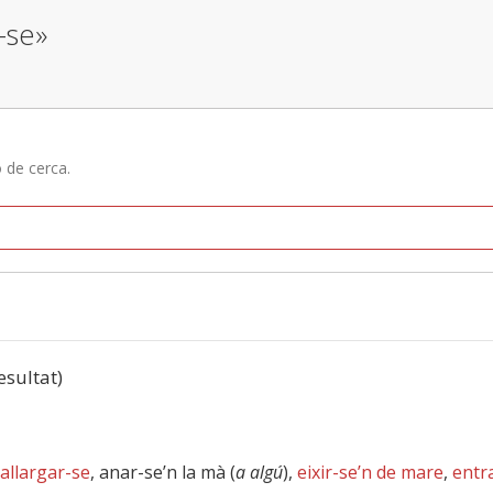
-se»
ó de cerca.
resultat)
allargar-se
, anar-se’n la mà (
a algú
),
eixir-se’n de mare
,
entr