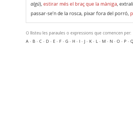
algú
),
estirar més el braç que la màniga
, extra
passar-se’n de la rosca, pixar fora del porró,
p
O llisteu les paraules o expressions que comencen per:
A
-
B
-
C
-
D
-
E
-
F
-
G
-
H
-
I
-
J
-
K
-
L
-
M
-
N
-
O
-
P
-