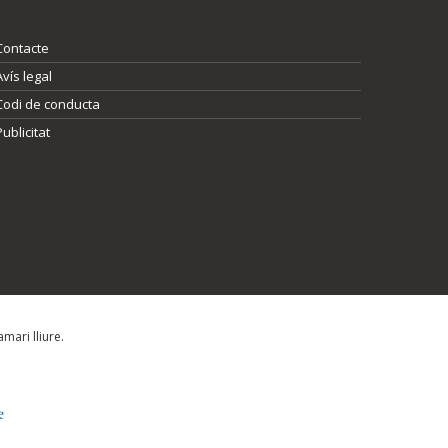
Contacte
Avís legal
Codi de conducta
Publicitat
mari lliure.