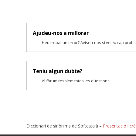
Ajudeu-nos a millorar
Heu trobat un error? Aviseu-nos si veieu cap prob
Teniu algun dubte?
Al fòrum resolem totes les qüestions.
Diccionari de sinònims de Softcatalà –
Presentació i crè