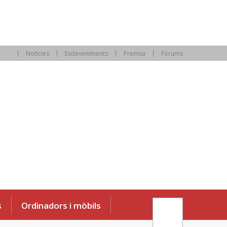
Notícies
Esdeveniments
Premsa
Fòrums
s
Ordinadors i mòbils