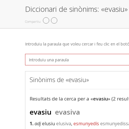
Diccionari de sinònims: «evasiu»
Compartiu
Introduïu la paraula que voleu cercar i feu clic en el bot
Sinònims de «evasiu»
Resultats de la cerca per a «
evasiu
» (2 resul
evasiu
evasiva
1.
adj
elusiu
elusiva
,
esmunyedís
esmunyediss