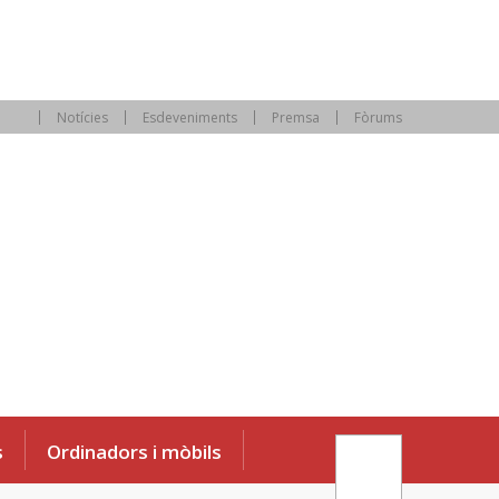
Notícies
Esdeveniments
Premsa
Fòrums
s
Ordinadors i mòbils