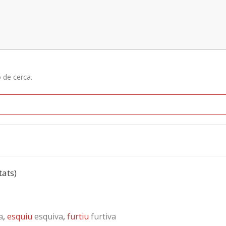
ó de cerca.
tats)
a
,
esquiu
esquiva
,
furtiu
furtiva