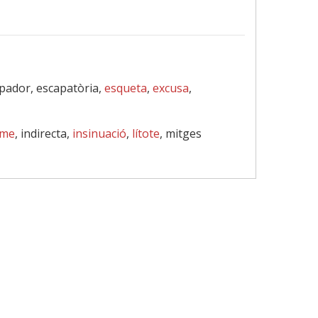
apador, escapatòria,
esqueta
,
excusa
,
sme
, indirecta,
insinuació
,
lítote
, mitges