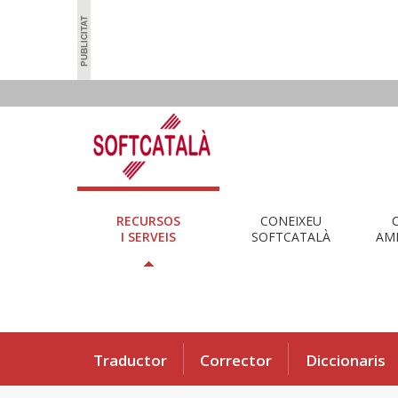
RECURSOS
CONEIXEU
I SERVEIS
SOFTCATALÀ
AMB
Traductor
Corrector
Diccionaris