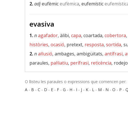
2.
adj
eufèmic
eufèmica
, eufemístic
eufemístic
evasiva
1.
n
agafador
, àlibi,
capa
, coartada,
cobertora
històries
,
ocasió
, pretext,
resposta
,
sortida
, s
2.
n
al·lusió
, ambages, ambigüitats,
antífrasi
,
a
paraules,
pal·liatiu
,
perífrasi
,
reticència
, rodej
O llisteu les paraules o expressions que comencen per:
A
-
B
-
C
-
D
-
E
-
F
-
G
-
H
-
I
-
J
-
K
-
L
-
M
-
N
-
O
-
P
-