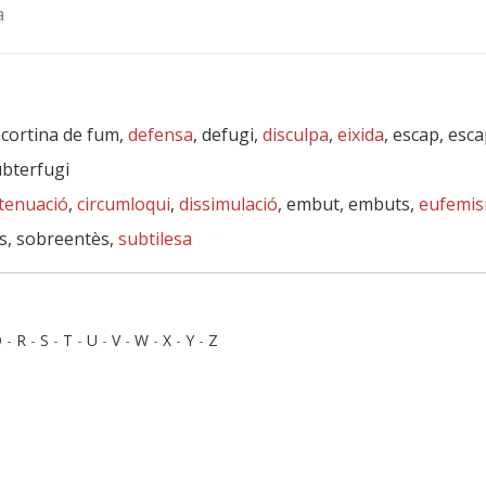
a
, cortina de fum,
defensa
, defugi,
disculpa
,
eixida
, escap, esc
ubterfugi
tenuació
,
circumloqui
,
dissimulació
, embut, embuts,
eufemi
os, sobreentès,
subtilesa
Q
-
R
-
S
-
T
-
U
-
V
-
W
-
X
-
Y
-
Z