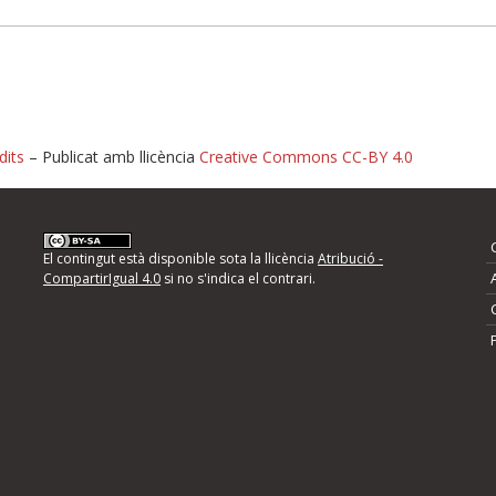
dits
– Publicat amb llicència
Creative Commons CC-BY 4.0
nformeu d'errors
El contingut està disponible sota la llicència
Atribució -
CompartirIgual 4.0
si no s'indica el contrari.
mps següents i descriviu quina és la millora que