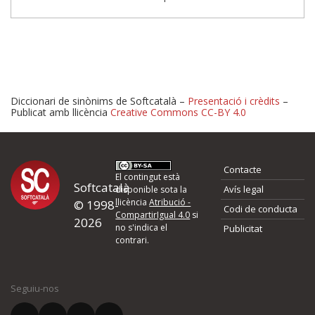
Diccionari de sinònims de Softcatalà –
Presentació i crèdits
–
Publicat amb llicència
Creative Commons CC-BY 4.0
Proposeu-nos millores o 
Contacte
d'errors
El contingut està
Softcatalà
Avís legal
disponible sota la
llicència
Atribució -
© 1998-
Codi de conducta
Si heu trobat un error o voleu proposar alguna millora, ompliu els ca
CompartirIgual 4.0
si
2026
quina és la millora que proposeu o l'error del qual voleu informar-no
no s'indica el
Publicitat
contrari.
El vostre nom *
Seguiu-nos