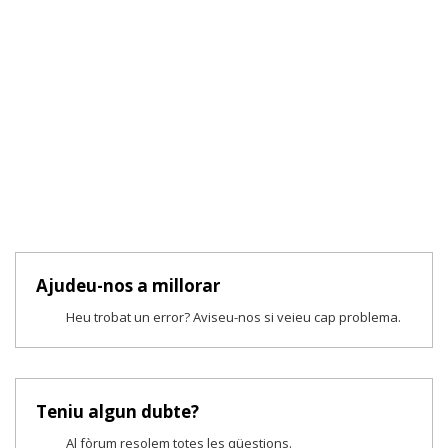
Ajudeu-nos a millorar
Heu trobat un error? Aviseu-nos si veieu cap problema.
Teniu algun dubte?
Al fòrum resolem totes les qüestions.