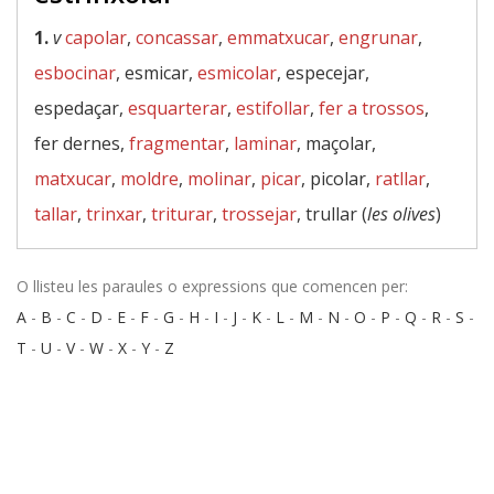
1.
v
capolar
,
concassar
,
emmatxucar
,
engrunar
,
esbocinar
, esmicar,
esmicolar
, especejar,
espedaçar,
esquarterar
,
estifollar
,
fer a trossos
,
fer dernes,
fragmentar
,
laminar
, maçolar,
matxucar
,
moldre
,
molinar
,
picar
, picolar,
ratllar
,
tallar
,
trinxar
,
triturar
,
trossejar
, trullar (
les olives
)
O llisteu les paraules o expressions que comencen per:
A
-
B
-
C
-
D
-
E
-
F
-
G
-
H
-
I
-
J
-
K
-
L
-
M
-
N
-
O
-
P
-
Q
-
R
-
S
-
T
-
U
-
V
-
W
-
X
-
Y
-
Z