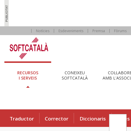
Notícies
Esdeveniments
Premsa
Fòrums
RECURSOS
CONEIXEU
COL·LABOR
I SERVEIS
SOFTCATALÀ
AMB L'ASSOCI
Traductor
Corrector
Diccionaris
Eines