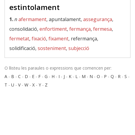
estintolament
1.
n
afermament
, apuntalament,
assegurança
,
consolidació,
enfortiment
,
fermança
,
fermesa
,
fermetat
,
fixació
,
fixament
, refermança,
solidificació,
sosteniment
,
subjecció
O llisteu les paraules o expressions que comencen per:
A
-
B
-
C
-
D
-
E
-
F
-
G
-
H
-
I
-
J
-
K
-
L
-
M
-
N
-
O
-
P
-
Q
-
R
-
S
-
T
-
U
-
V
-
W
-
X
-
Y
-
Z