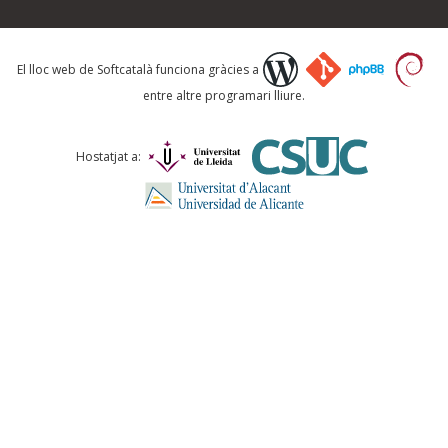
Què proposeu?
El lloc web de Softcatalà funciona gràcies a
entre altre programari lliure.
Comentari *
Hostatjat a:
ENVIA