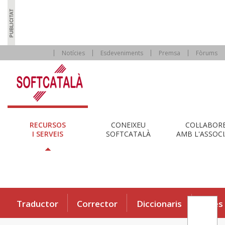
Notícies
Esdeveniments
Premsa
Fòrums
RECURSOS
CONEIXEU
COL·LABOR
I SERVEIS
SOFTCATALÀ
AMB L'ASSOCI
Traductor
Corrector
Diccionaris
Eines