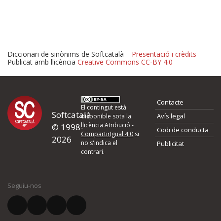
Diccionari de sinònims de Softcatalà –
Presentació i crèdits
–
Publicat amb llicència
Creative Commons CC-BY 4.0
Proposeu-nos millores o 
Contacte
d'errors
El contingut està
Softcatalà
Avís legal
disponible sota la
llicència
Atribució -
© 1998-
Codi de conducta
Si heu trobat un error o voleu proposar alguna millora, ompliu els ca
CompartirIgual 4.0
si
2026
quina és la millora que proposeu o l'error del qual voleu informar-no
no s'indica el
Publicitat
contrari.
El vostre nom *
Seguiu-nos
El vostre correu electrònic *