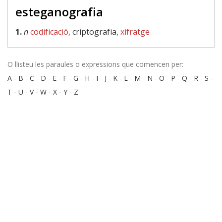
esteganografia
1.
n
codificació
, criptografia,
xifratge
O llisteu les paraules o expressions que comencen per:
A
-
B
-
C
-
D
-
E
-
F
-
G
-
H
-
I
-
J
-
K
-
L
-
M
-
N
-
O
-
P
-
Q
-
R
-
S
-
T
-
U
-
V
-
W
-
X
-
Y
-
Z