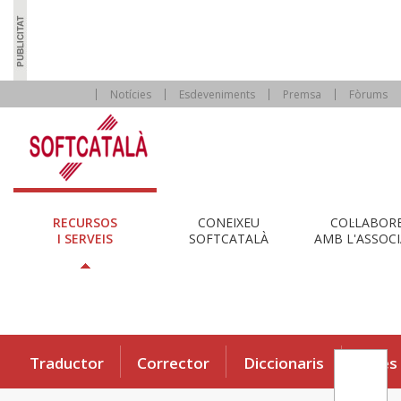
Notícies
Esdeveniments
Premsa
Fòrums
RECURSOS
CONEIXEU
COL·LABOR
I SERVEIS
SOFTCATALÀ
AMB L'ASSOCI
Traductor
Corrector
Diccionaris
Eines