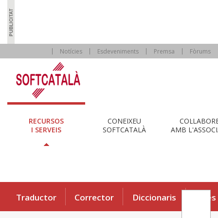
Notícies
Esdeveniments
Premsa
Fòrums
RECURSOS
CONEIXEU
COL·LABOR
I SERVEIS
SOFTCATALÀ
AMB L'ASSOCI
Traductor
Corrector
Diccionaris
Eines