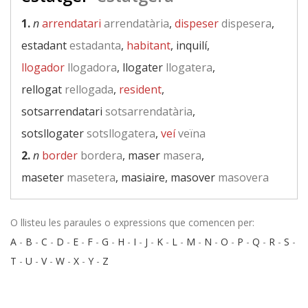
1.
n
arrendatari
arrendatària
,
dispeser
dispesera
,
estadant
estadanta
,
habitant
, inquilí,
llogador
llogadora
, llogater
llogatera
,
rellogat
rellogada
,
resident
,
sotsarrendatari
sotsarrendatària
,
sotsllogater
sotsllogatera
,
veí
veïna
2.
n
border
bordera
, maser
masera
,
maseter
masetera
, masiaire, masover
masovera
O llisteu les paraules o expressions que comencen per:
A
-
B
-
C
-
D
-
E
-
F
-
G
-
H
-
I
-
J
-
K
-
L
-
M
-
N
-
O
-
P
-
Q
-
R
-
S
-
T
-
U
-
V
-
W
-
X
-
Y
-
Z