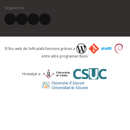
Seguiu-nos
El vostre correu electrònic *
Què proposeu?
El lloc web de Softcatalà funciona gràcies a
entre altre programari lliure.
Comentari *
Hostatjat a: