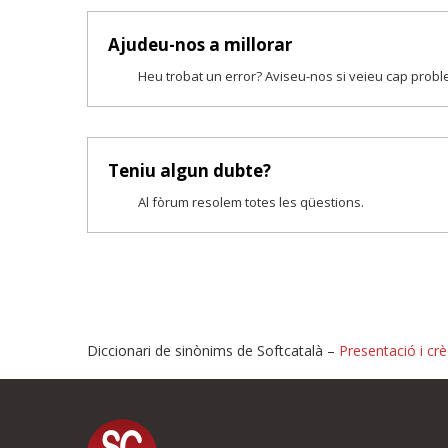
Ajudeu-nos a millorar
Heu trobat un error? Aviseu-nos si veieu cap prob
Teniu algun dubte?
Al fòrum resolem totes les qüestions.
Diccionari de sinònims de Softcatalà –
Presentació i crè
Proposeu-nos millores o i