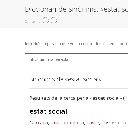
Diccionari de sinònims: «estat so
Compartiu
Introduïu la paraula que voleu cercar i feu clic en el bot
Sinònims de «estat social»
Resultats de la cerca per a «
estat social
» (1
estat social
1.
n
capa
,
casta
,
categoria
,
classe
, classe social