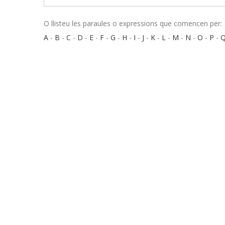
O llisteu les paraules o expressions que comencen per:
A
-
B
-
C
-
D
-
E
-
F
-
G
-
H
-
I
-
J
-
K
-
L
-
M
-
N
-
O
-
P
-