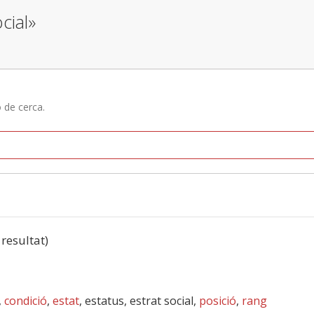
cial»
ó de cerca.
 resultat)
,
condició
,
estat
, estatus, estrat social,
posició
,
rang