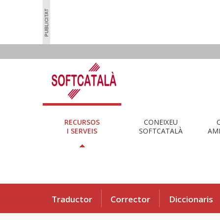
RECURSOS
CONEIXEU
I SERVEIS
SOFTCATALÀ
AMB
Traductor
Corrector
Diccionaris