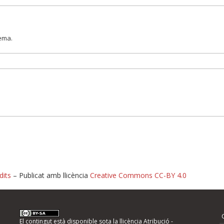
lema.
dits
– Publicat amb llicència
Creative Commons CC-BY 4.0
nformeu d'errors
El contingut està disponible sota la llicència
Atribució -