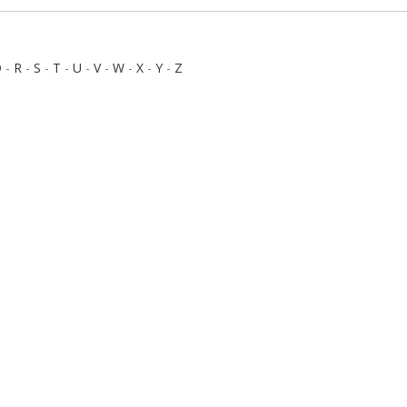
Q
-
R
-
S
-
T
-
U
-
V
-
W
-
X
-
Y
-
Z