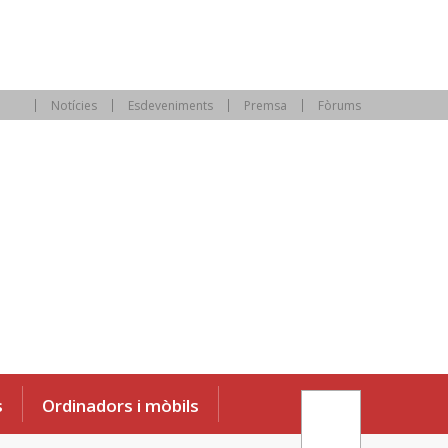
Notícies
Esdeveniments
Premsa
Fòrums
s
Ordinadors i mòbils