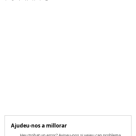
Ajudeu-nos a millorar
Heu trobat un error? Aviseu-nos si veieu cap problema.