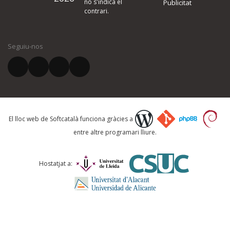
no s'indica el
Publicitat
contrari.
El vostre nom *
Seguiu-nos
El vostre correu electrònic *
Què proposeu?
El lloc web de Softcatalà funciona gràcies a
entre altre programari lliure.
Comentari *
Hostatjat a: