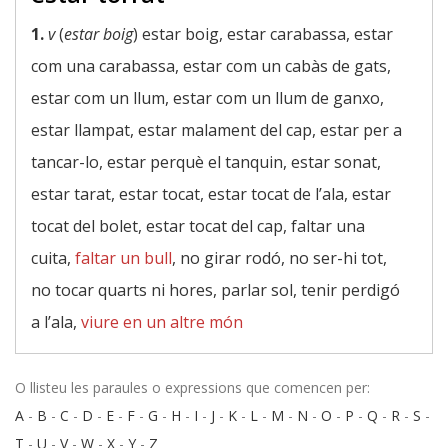
1.
v
(
estar boig
) estar boig, estar carabassa, estar
com una carabassa, estar com un cabàs de gats,
estar com un llum, estar com un llum de ganxo,
estar llampat, estar malament del cap, estar per a
tancar-lo, estar perquè el tanquin, estar sonat,
estar tarat, estar tocat, estar tocat de l’ala, estar
tocat del bolet, estar tocat del cap, faltar una
cuita,
faltar un bull
, no girar rodó, no ser-hi tot,
no tocar quarts ni hores, parlar sol, tenir perdigó
a l’ala,
viure en un altre món
O llisteu les paraules o expressions que comencen per:
A
-
B
-
C
-
D
-
E
-
F
-
G
-
H
-
I
-
J
-
K
-
L
-
M
-
N
-
O
-
P
-
Q
-
R
-
S
-
T
-
U
-
V
-
W
-
X
-
Y
-
Z