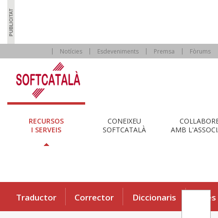
Notícies
Esdeveniments
Premsa
Fòrums
RECURSOS
CONEIXEU
COL·LABOR
I SERVEIS
SOFTCATALÀ
AMB L'ASSOCI
Traductor
Corrector
Diccionaris
Eines