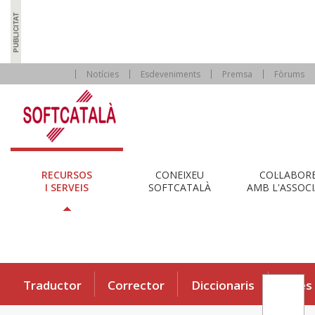
Notícies
Esdeveniments
Premsa
Fòrums
RECURSOS
CONEIXEU
COL·LABOR
I SERVEIS
SOFTCATALÀ
AMB L'ASSOCI
Traductor
Corrector
Diccionaris
Eines