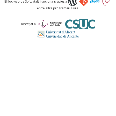
El lloc web de Softcatalà funciona gràcies a
entre altre programari lliure.
Comentari *
Hostatjat a:
ENVIA