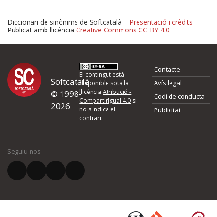
Diccionari de sinònims de Softcatalà –
Presentació i crèdits
–
Publicat amb llicència
Creative Commons CC-BY 4.0
Proposeu-nos millores o 
Contacte
d'errors
El contingut està
Softcatalà
Avís legal
disponible sota la
llicència
Atribució -
© 1998-
Codi de conducta
Si heu trobat un error o voleu proposar alguna millora, ompliu els ca
CompartirIgual 4.0
si
2026
quina és la millora que proposeu o l'error del qual voleu informar-no
no s'indica el
Publicitat
contrari.
El vostre nom *
Seguiu-nos
El vostre correu electrònic *
Què proposeu?