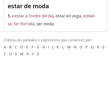
estar de moda
1.
v
estar a l’ordre del dia
, estar en voga,
estilar-
se
,
fer forrolla
, ser moda
O llisteu les paraules o expressions que comencen per:
A
-
B
-
C
-
D
-
E
-
F
-
G
-
H
-
I
-
J
-
K
-
L
-
M
-
N
-
O
-
P
-
Q
-
R
-
S
-
T
-
U
-
V
-
W
-
X
-
Y
-
Z