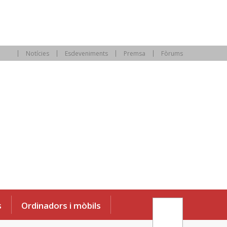
Notícies
Esdeveniments
Premsa
Fòrums
s
Ordinadors i mòbils