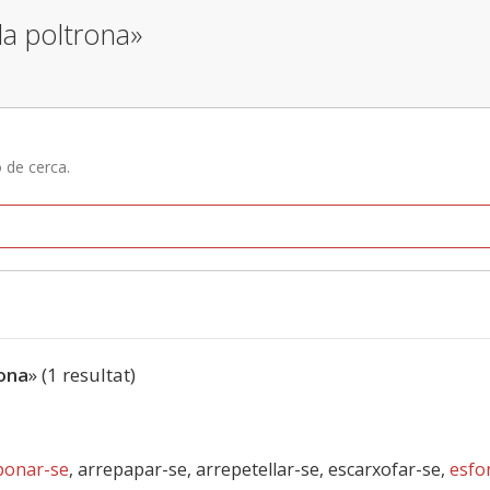
la poltrona»
ó de cerca.
rona
» (1 resultat)
ponar-se
, arrepapar-se, arrepetellar-se, escarxofar-se,
esfo