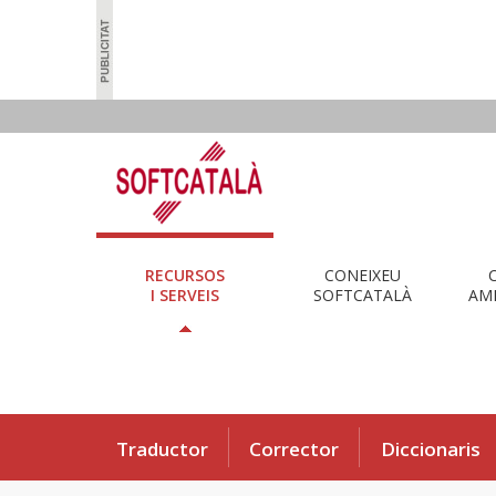
RECURSOS
CONEIXEU
I SERVEIS
SOFTCATALÀ
AMB
Traductor
Corrector
Diccionaris