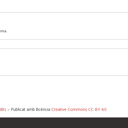
lema.
dits
– Publicat amb llicència
Creative Commons CC-BY 4.0