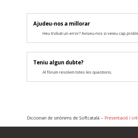
Ajudeu-nos a millorar
Heu trobat un error? Aviseu-nos si veieu cap prob
Teniu algun dubte?
Al fòrum resolem totes les qüestions.
Diccionari de sinònims de Softcatalà –
Presentació i crè