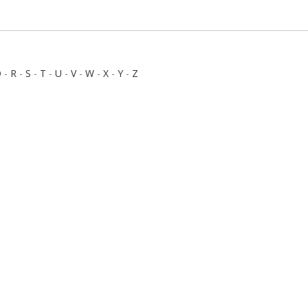
Q
-
R
-
S
-
T
-
U
-
V
-
W
-
X
-
Y
-
Z