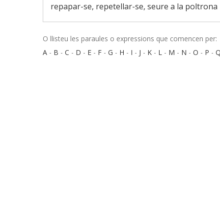
repapar-se, repetellar-se, seure a la poltrona
O llisteu les paraules o expressions que comencen per:
A
-
B
-
C
-
D
-
E
-
F
-
G
-
H
-
I
-
J
-
K
-
L
-
M
-
N
-
O
-
P
-