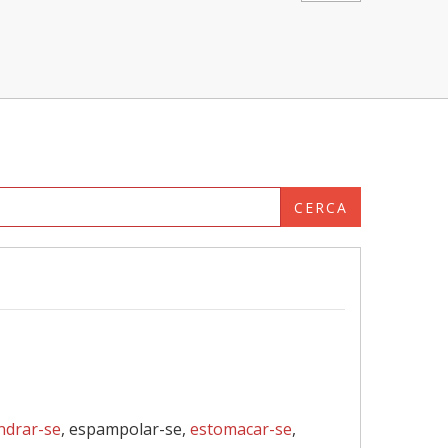
CERCA
ndrar-se
, espampolar-se,
estomacar-se
,