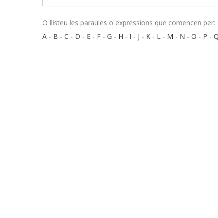
O llisteu les paraules o expressions que comencen per:
A
-
B
-
C
-
D
-
E
-
F
-
G
-
H
-
I
-
J
-
K
-
L
-
M
-
N
-
O
-
P
-