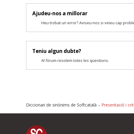
Ajudeu-nos a millorar
Heu trobat un error? Aviseu-nos si veieu cap prob
Teniu algun dubte?
Al fòrum resolem totes les qüestions.
Diccionari de sinònims de Softcatalà –
Presentació i crè
Proposeu-nos millores o i