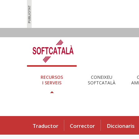
RECURSOS
CONEIXEU
I SERVEIS
SOFTCATALÀ
AMB
Traductor
Corrector
Diccionaris