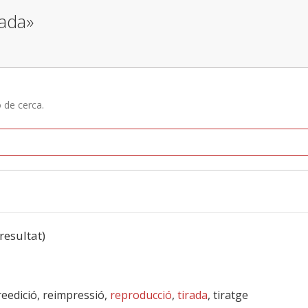
pada»
ó de cerca.
 resultat)
 reedició, reimpressió,
reproducció
,
tirada
, tiratge