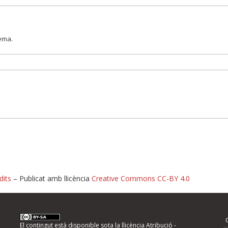
lema.
dits
– Publicat amb llicència
Creative Commons CC-BY 4.0
nformeu d'errors
El contingut està disponible sota la llicència
Atribució -