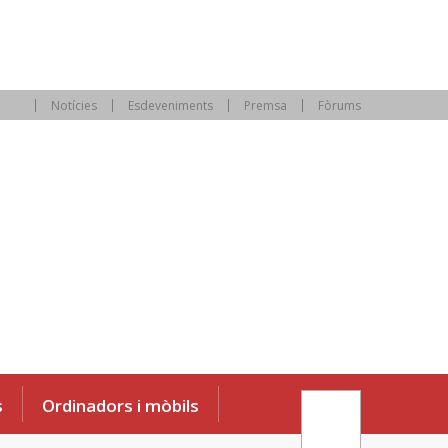
Notícies
Esdeveniments
Premsa
Fòrums
s
Ordinadors i mòbils