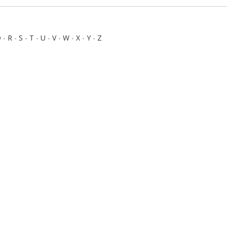
Q
-
R
-
S
-
T
-
U
-
V
-
W
-
X
-
Y
-
Z