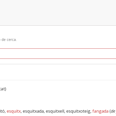
ó de cerca.
tat)
itó,
esquitx
, esquitxada, esquitxell, esquitxoteig,
fangada
(
de