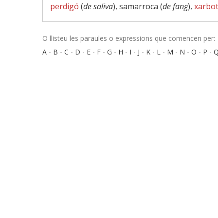
perdigó
(
de saliva
), samarroca (
de fang
),
xarbo
O llisteu les paraules o expressions que comencen per:
A
-
B
-
C
-
D
-
E
-
F
-
G
-
H
-
I
-
J
-
K
-
L
-
M
-
N
-
O
-
P
-