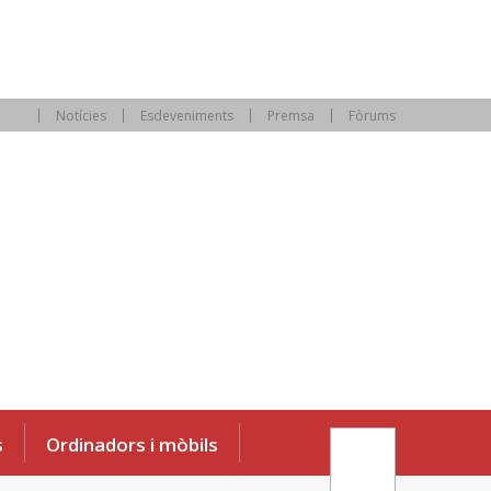
Notícies
Esdeveniments
Premsa
Fòrums
s
Ordinadors i mòbils