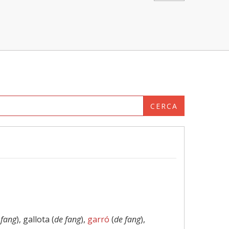
CERCA
 fang
), gallota (
de fang
),
garró
(
de fang
),