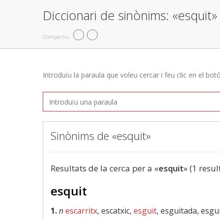
Diccionari de sinònims: «esquit»
Compartiu
Introduïu la paraula que voleu cercar i feu clic en el bot
Sinònims de «esquit»
Resultats de la cerca per a «
esquit
» (1 resul
esquit
1.
n
escarritx
, escatxic,
esguit
, esguitada, esgu