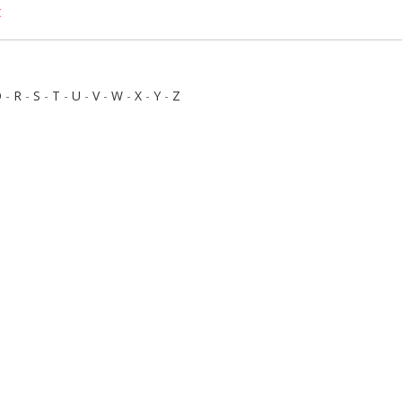
t
Q
-
R
-
S
-
T
-
U
-
V
-
W
-
X
-
Y
-
Z