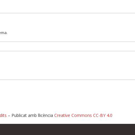
lema.
dits
– Publicat amb llicència
Creative Commons CC-BY 4.0