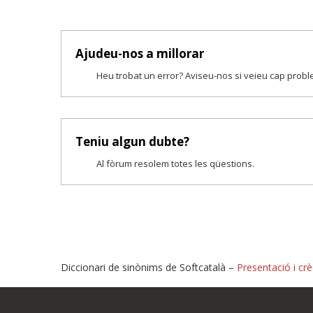
Ajudeu-nos a millorar
Heu trobat un error? Aviseu-nos si veieu cap prob
Teniu algun dubte?
Al fòrum resolem totes les qüestions.
Diccionari de sinònims de Softcatalà –
Presentació i crè