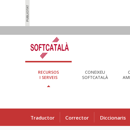
RECURSOS
CONEIXEU
I SERVEIS
SOFTCATALÀ
AMB
Traductor
Corrector
Diccionaris