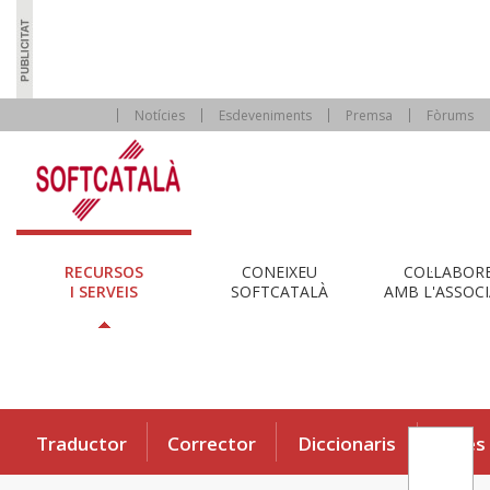
Notícies
Esdeveniments
Premsa
Fòrums
RECURSOS
CONEIXEU
COL·LABOR
I SERVEIS
SOFTCATALÀ
AMB L'ASSOCI
Traductor
Corrector
Diccionaris
Eines