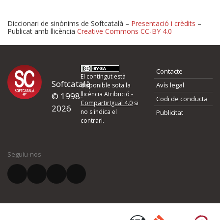
Diccionari de sinònims de Softcatalà –
Presentació i crèdits
–
Publicat amb llicència
Creative Commons CC-BY 4.0
Proposeu-nos millores o 
Contacte
d'errors
El contingut està
Softcatalà
Avís legal
disponible sota la
llicència
Atribució -
© 1998-
Codi de conducta
Si heu trobat un error o voleu proposar alguna millora, ompliu els ca
CompartirIgual 4.0
si
2026
quina és la millora que proposeu o l'error del qual voleu informar-no
no s'indica el
Publicitat
contrari.
El vostre nom *
Seguiu-nos
El vostre correu electrònic *