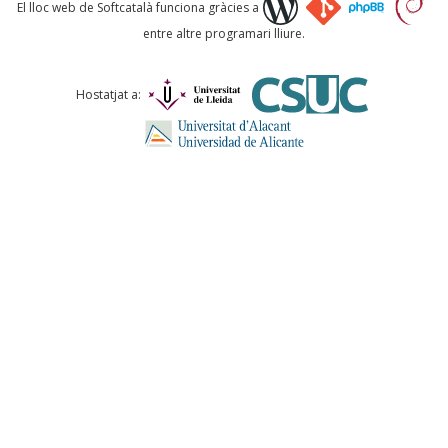
Què proposeu?
El lloc web de Softcatalà funciona gràcies a
entre altre programari lliure.
Comentari *
Hostatjat a:
ENVIA