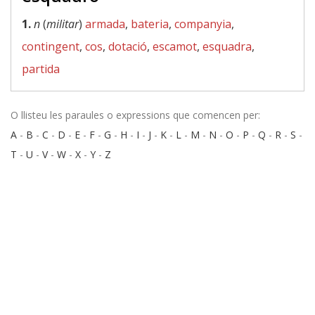
1.
n
(
militar
)
armada
,
bateria
,
companyia
,
contingent
,
cos
,
dotació
,
escamot
,
esquadra
,
partida
O llisteu les paraules o expressions que comencen per:
A
-
B
-
C
-
D
-
E
-
F
-
G
-
H
-
I
-
J
-
K
-
L
-
M
-
N
-
O
-
P
-
Q
-
R
-
S
-
T
-
U
-
V
-
W
-
X
-
Y
-
Z