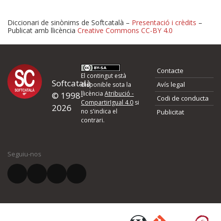
Diccionari de sinònims de Softcatalà –
Presentació i crèdits
–
Publicat amb llicència
Creative Commons CC-BY 4.0
Proposeu-nos millores o 
Contacte
d'errors
El contingut està
Softcatalà
Avís legal
disponible sota la
llicència
Atribució -
© 1998-
Codi de conducta
Si heu trobat un error o voleu proposar alguna millora, ompliu els ca
CompartirIgual 4.0
si
2026
quina és la millora que proposeu o l'error del qual voleu informar-no
no s'indica el
Publicitat
contrari.
El vostre nom *
Seguiu-nos
El vostre correu electrònic *
Què proposeu?