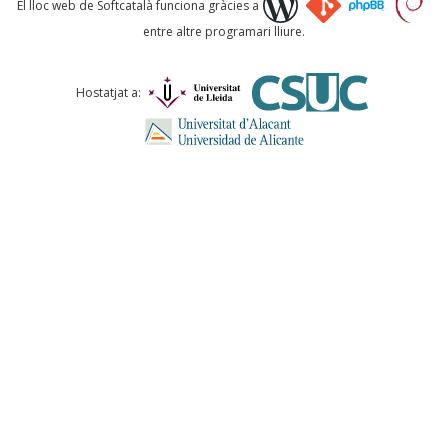
El lloc web de Softcatalà funciona gràcies a
entre altre programari lliure.
Comentari *
Hostatjat a:
ENVIA