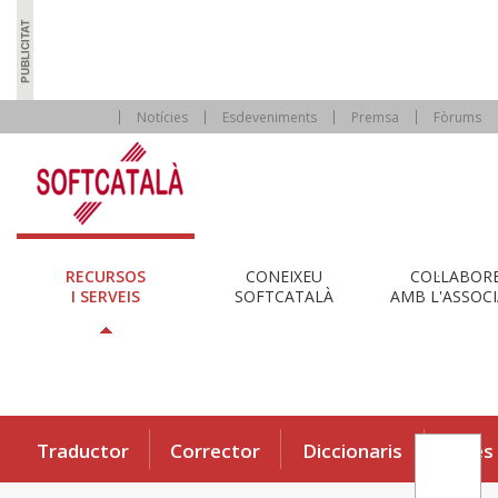
Notícies
Esdeveniments
Premsa
Fòrums
RECURSOS
CONEIXEU
COL·LABOR
I SERVEIS
SOFTCATALÀ
AMB L'ASSOCI
Traductor
Corrector
Diccionaris
Eines