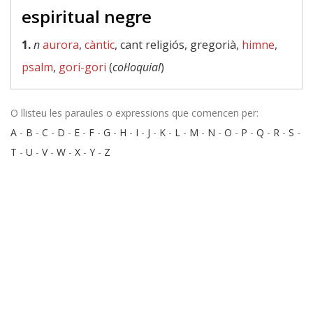
espiritual negre
1.
n
aurora
,
càntic
, cant religiós, gregorià,
himne
,
psalm
,
gori-gori
(
col·loquial
)
O llisteu les paraules o expressions que comencen per:
A
-
B
-
C
-
D
-
E
-
F
-
G
-
H
-
I
-
J
-
K
-
L
-
M
-
N
-
O
-
P
-
Q
-
R
-
S
-
T
-
U
-
V
-
W
-
X
-
Y
-
Z